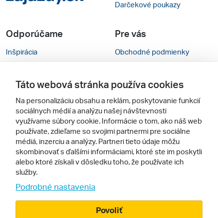
Darčekové poukazy
Odporúčame
Pre vás
Inšpirácia
Obchodné podmienky
Rady na cestu
Kontakty
Táto webová stránka používa cookies
Cestovné kancelárie
Nastavenie cookies
Na personalizáciu obsahu a reklám, poskytovanie funkcií
Zájezdy.cz
Verzia webu pre PC
sociálnych médií a analýzu našej návštevnosti
využívame súbory cookie. Informácie o tom, ako náš web
používate, zdieľame so svojimi partnermi pre sociálne
Sledujte nás
médiá, inzerciu a analýzy. Partneri tieto údaje môžu
skombinovať s ďalšími informáciami, ktoré ste im poskytli
alebo ktoré získali v dôsledku toho, že používate ich
služby.
Podrobné nastavenia
Povoliť
© 2005 - 2026, Zájazdy.sk,