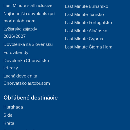
Last Minute s all inclusive
Last Minute Bulharsko
Najlacnejšia dovolenka pri
Last Minute Tunisko
mori autobusom
Last Minute Portugalsko
Lyžiarske zájazdy
Last Minute Albánsko
2026/2027
Last Minute Cyprus
Dovolenka na Slovensku
Last Minute Čierna Hora
Eurovíkendy
Dovolenka Chorvátsko
letecky
Lacná dovolenka
Chorvátsko autobusom
Obľúbené destinácie
Hurghada
Side
Kréta