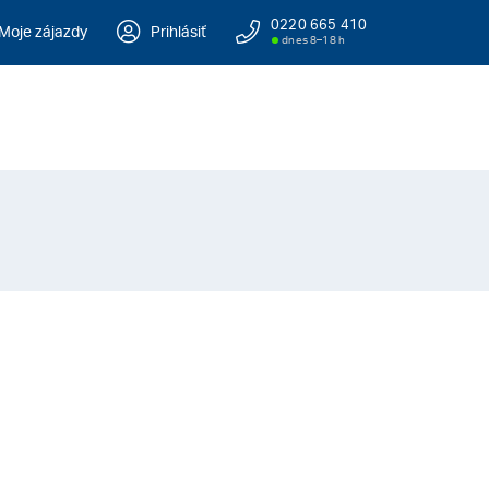
0220 665 410
Moje zájazdy
Prihlásiť
dnes 8–18 h