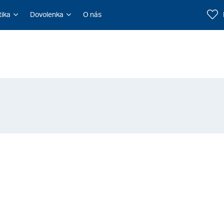
tika
Dovolenka
O nás