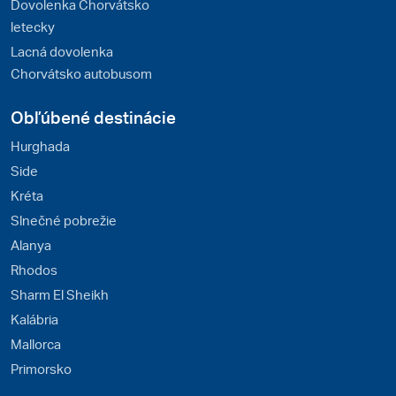
Dovolenka Chorvátsko
letecky
Lacná dovolenka
Chorvátsko autobusom
Obľúbené destinácie
Hurghada
Side
Kréta
Slnečné pobrežie
Alanya
Rhodos
Sharm El Sheikh
Kalábria
Mallorca
Primorsko