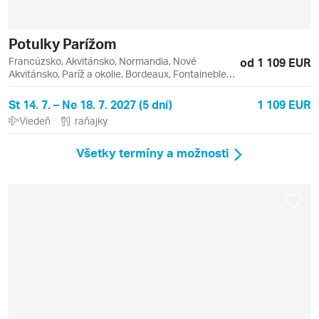
Potulky Parížom
Francúzsko, Akvitánsko, Normandia, Nové
od 1 109 EUR
Akvitánsko, Paríž a okolie, Bordeaux, Fontainebleau,
Giverny, Louvre, Montrouge, Paríž, Versailles
St 14. 7. – Ne 18. 7. 2027 (5 dní)
1 109 EUR
Viedeň
raňajky
Všetky termíny a možnosti