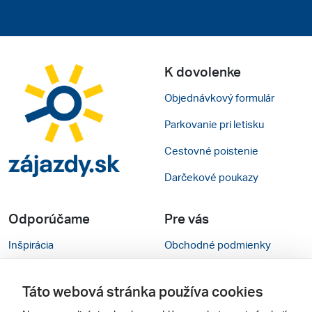
K dovolenke
Objednávkový formulár
Parkovanie pri letisku
Cestovné poistenie
Darčekové poukazy
Odporúčame
Pre vás
Inšpirácia
Obchodné podmienky
Rady na cestu
Kontakty
Táto webová stránka používa cookies
Cestovné kancelárie
Nastavenie cookies