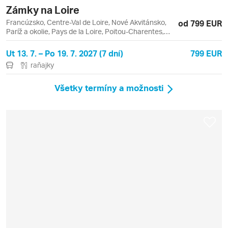
Zámky na Loire
Francúzsko, Centre-Val de Loire, Nové Akvitánsko,
od 799 EUR
Paríž a okolie, Pays de la Loire, Poitou-Charentes,
Amboise, Blois, Chartres, Cheverny, Chinon, Orléans,
Paríž, Poitiers, Tours, Versailles, Villandry
Ut 13. 7. – Po 19. 7. 2027 (7 dní)
799 EUR
raňajky
Všetky termíny a možnosti