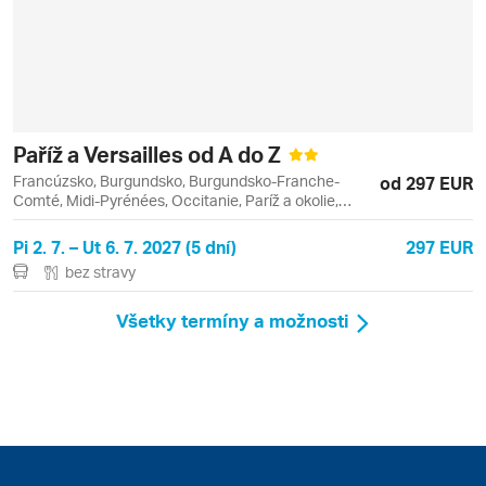
Paříž a Versailles od A do Z
Francúzsko, Burgundsko, Burgundsko-Franche-
od 297 EUR
Comté, Midi-Pyrénées, Occitanie, Paríž a okolie,
Cluny, Louvre, Paríž, Toulouse, Versailles
Pi 2. 7. – Ut 6. 7. 2027 (5 dní)
297 EUR
bez stravy
Všetky termíny a možnosti