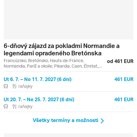
6-dňový zájazd za pokladmi Normandie a
legendami opradeného Bretónska
Francúzsko, Bretónsko, Hauts-de-France,
od 461 EUR
Normandia, Paríž a okolie, Pikardia, Caen, Étretat,
Honfleur, Chantilly, Louvre, Paríž, Rennes, Rouen,
Versailles
Ut 6. 7. – Ne 11. 7. 2027 (6 dní)
461 EUR
raňajky
Ut 20. 7. – Ne 25. 7. 2027 (6 dní)
461 EUR
raňajky
Všetky termíny a možnosti