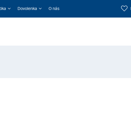
tika
Dovolenka
O nás