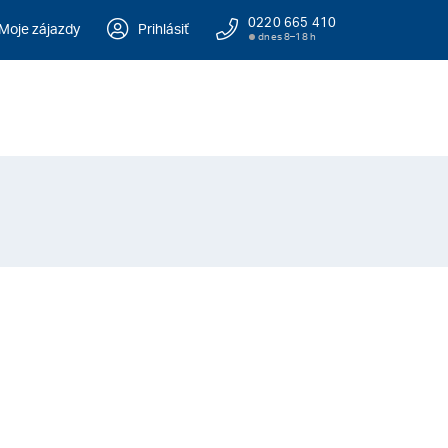
0220 665 410
Moje zájazdy
Prihlásiť
dnes 8–18 h