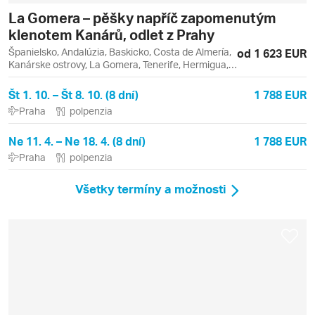
La Gomera – pěšky napříč zapomenutým
klenotem Kanárů, odlet z Prahy
Španielsko, Andalúzia, Baskicko, Costa de Almería,
od 1 623 EUR
Kanárske ostrovy, La Gomera, Tenerife, Hermigua,
Los Cristianos, San Sebastián, San Sebastián de la
Gomera, Valle Gran Rey, Vera
Št 1. 10. – Št 8. 10. (8 dní)
1 788 EUR
Praha
polpenzia
Ne 11. 4. – Ne 18. 4. (8 dní)
1 788 EUR
Praha
polpenzia
Všetky termíny a možnosti