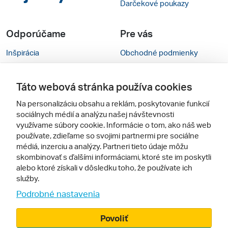
Darčekové poukazy
Odporúčame
Pre vás
Inšpirácia
Obchodné podmienky
Rady na cestu
Kontakty
Táto webová stránka používa cookies
Cestovné kancelárie
Nastavenie cookies
Na personalizáciu obsahu a reklám, poskytovanie funkcií
Zájezdy.cz
Mobilná verzia webu
sociálnych médií a analýzu našej návštevnosti
využívame súbory cookie. Informácie o tom, ako náš web
používate, zdieľame so svojimi partnermi pre sociálne
Sledujte nás
médiá, inzerciu a analýzy. Partneri tieto údaje môžu
skombinovať s ďalšími informáciami, ktoré ste im poskytli
alebo ktoré získali v dôsledku toho, že používate ich
služby.
Podrobné nastavenia
Povoliť
© 2005 - 2026, Zájazdy.sk,