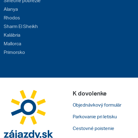
Slnečné pobrežie
Alanya
Rhodos
Sharm El Sheikh
Kalábria
Mallorca
Primorsko
K dovolenke
Objednávkový formulár
Parkovanie pri letisku
Cestovné poistenie