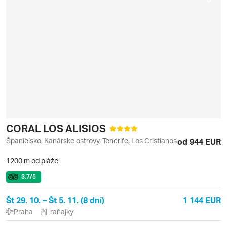
CORAL LOS ALISIOS
Španielsko, Kanárske ostrovy, Tenerife, Los Cristianos
od 944 EUR
1200 m od pláže
3.7
/5
Št 29. 10. – Št 5. 11. (8 dní)
1 144 EUR
Praha
raňajky