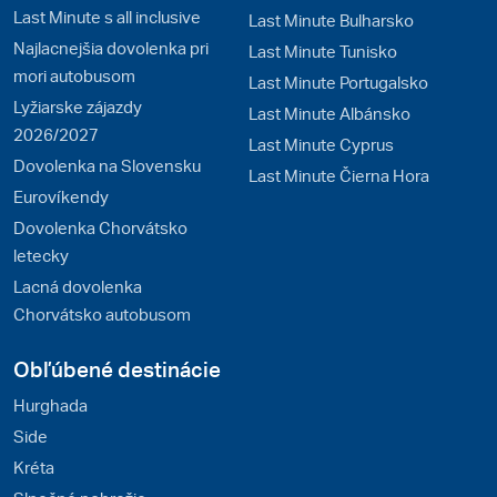
Last Minute s all inclusive
Last Minute Bulharsko
Najlacnejšia dovolenka pri
Last Minute Tunisko
mori autobusom
Last Minute Portugalsko
Lyžiarske zájazdy
Last Minute Albánsko
2026/2027
Last Minute Cyprus
Dovolenka na Slovensku
Last Minute Čierna Hora
Eurovíkendy
Dovolenka Chorvátsko
letecky
Lacná dovolenka
Chorvátsko autobusom
Obľúbené destinácie
Hurghada
Side
Kréta