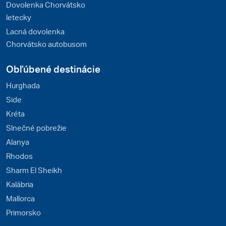
Dovolenka Chorvátsko
letecky
Lacná dovolenka
Chorvátsko autobusom
Obľúbené destinácie
Hurghada
Side
Kréta
Slnečné pobrežie
Alanya
Rhodos
Sharm El Sheikh
Kalábria
Mallorca
Primorsko