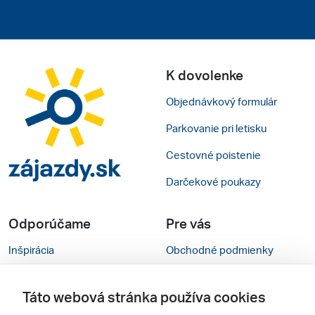
K dovolenke
Objednávkový formulár
Parkovanie pri letisku
Cestovné poistenie
Darčekové poukazy
Odporúčame
Pre vás
Inšpirácia
Obchodné podmienky
Rady na cestu
Kontakty
Táto webová stránka používa cookies
Cestovné kancelárie
Nastavenie cookies