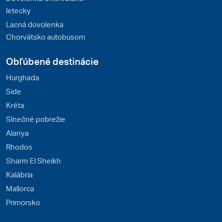
letecky
Lacná dovolenka
Chorvátsko autobusom
Obľúbené destinácie
Hurghada
Side
Kréta
Slnečné pobrežie
Alanya
Rhodos
Sharm El Sheikh
Kalábria
Mallorca
Primorsko