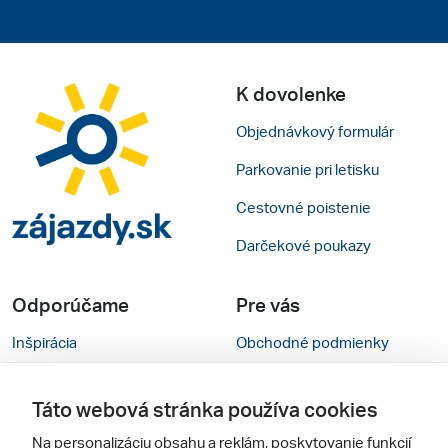
K dovolenke
Objednávkový formulár
Parkovanie pri letisku
Cestovné poistenie
Darčekové poukazy
Odporúčame
Pre vás
Inšpirácia
Obchodné podmienky
Rady na cestu
Kontakty
Táto webová stránka používa cookies
Cestovné kancelárie
Nastavenie cookies
Na personalizáciu obsahu a reklám, poskytovanie funkcií