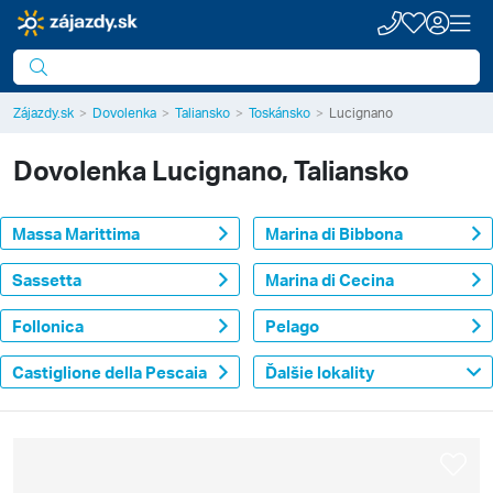
Zájazdy.sk
Dovolenka
Taliansko
Toskánsko
Lucignano
Dovolenka
Lucignano, Taliansko
Massa Marittima
Marina di Bibbona
Sassetta
Marina di Cecina
Follonica
Pelago
Castiglione della Pescaia
Ďalšie lokality