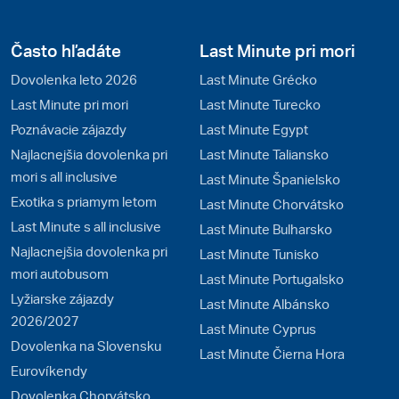
Často hľadáte
Last Minute pri mori
Dovolenka leto 2026
Last Minute Grécko
Last Minute pri mori
Last Minute Turecko
Poznávacie zájazdy
Last Minute Egypt
Najlacnejšia dovolenka pri
Last Minute Taliansko
mori s all inclusive
Last Minute Španielsko
Exotika s priamym letom
Last Minute Chorvátsko
Last Minute s all inclusive
Last Minute Bulharsko
Najlacnejšia dovolenka pri
Last Minute Tunisko
mori autobusom
Last Minute Portugalsko
Lyžiarske zájazdy
Last Minute Albánsko
2026/2027
Last Minute Cyprus
Dovolenka na Slovensku
Last Minute Čierna Hora
Eurovíkendy
Dovolenka Chorvátsko