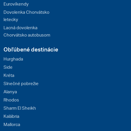
Eurovíkendy
Dovolenka Chorvátsko
letecky
Lacná dovolenka
Chorvátsko autobusom
Obľúbené destinácie
Hurghada
Side
Kréta
Slnečné pobrežie
Alanya
Rhodos
Sharm El Sheikh
Kalábria
Mallorca