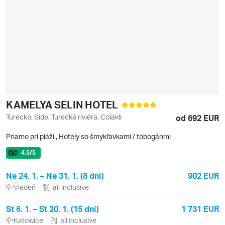
KAMELYA SELIN HOTEL
Turecko, Side, Turecká riviéra, Colakli
od 692 EUR
Priamo pri pláži
,
Hotely so šmykľavkami / tobogánmi
4.5
/5
Ne 24. 1. – Ne 31. 1. (8 dní)
902 EUR
Viedeň
all inclusive
St 6. 1. – St 20. 1. (15 dní)
1 731 EUR
Katowice
all inclusive