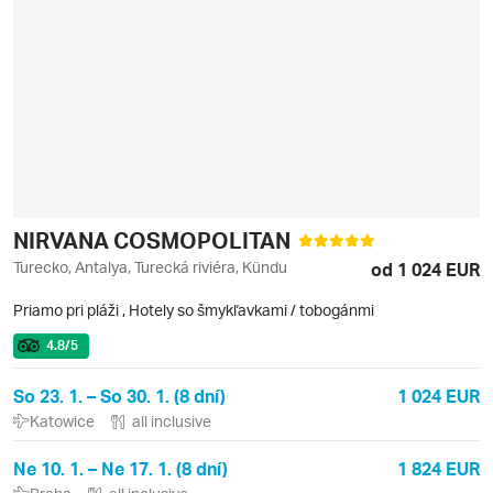
NIRVANA COSMOPOLITAN
Turecko, Antalya, Turecká riviéra, Kündu
od 1 024 EUR
Priamo pri pláži
,
Hotely so šmykľavkami / tobogánmi
4.8
/5
So 23. 1. – So 30. 1. (8 dní)
1 024 EUR
Katowice
all inclusive
Ne 10. 1. – Ne 17. 1. (8 dní)
1 824 EUR