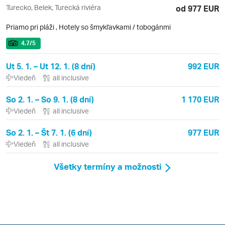
Turecko, Belek, Turecká riviéra
od 977 EUR
Priamo pri pláži
,
Hotely so šmykľavkami / tobogánmi
4.7
/5
Ut 5. 1. – Ut 12. 1. (8 dní)
992 EUR
Viedeň
all inclusive
So 2. 1. – So 9. 1. (8 dní)
1 170 EUR
Viedeň
all inclusive
So 2. 1. – Št 7. 1. (6 dní)
977 EUR
Viedeň
all inclusive
Všetky termíny a možnosti