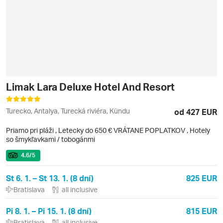
Limak Lara Deluxe Hotel And Resort
Turecko, Antalya, Turecká riviéra, Kündu
od 427 EUR
Priamo pri pláži
,
Letecky do 650 € VRÁTANE POPLATKOV
, Hotely
so šmykľavkami / tobogánmi
4.6
/5
St 6. 1. – St 13. 1. (8 dní)
825 EUR
Bratislava
all inclusive
Pi 8. 1. – Pi 15. 1. (8 dní)
815 EUR
Bratislava
all inclusive