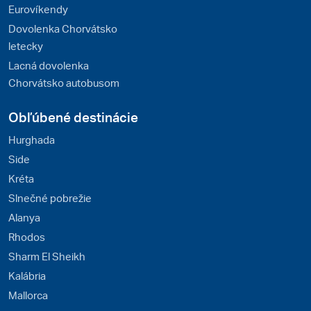
Eurovíkendy
Dovolenka Chorvátsko
letecky
Lacná dovolenka
Chorvátsko autobusom
Obľúbené destinácie
Hurghada
Side
Kréta
Slnečné pobrežie
Alanya
Rhodos
Sharm El Sheikh
Kalábria
Mallorca