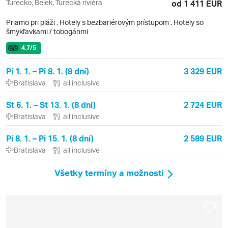
Turecko, Belek, Turecká riviéra
od 1 411 EUR
Priamo pri pláži
,
Hotely s bezbariérovým prístupom
, Hotely so
šmykľavkami / tobogánmi
4.7
/5
Pi 1. 1. – Pi 8. 1. (8 dní)
3 329 EUR
Bratislava
all inclusive
St 6. 1. – St 13. 1. (8 dní)
2 724 EUR
Bratislava
all inclusive
Pi 8. 1. – Pi 15. 1. (8 dní)
2 589 EUR
Bratislava
all inclusive
Všetky termíny a možnosti