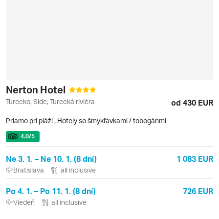
Nerton Hotel
Turecko, Side, Turecká riviéra
od 430 EUR
Priamo pri pláži
,
Hotely so šmykľavkami / tobogánmi
4.0
/5
Ne 3. 1. – Ne 10. 1. (8 dní)
1 083 EUR
Bratislava
all inclusive
Po 4. 1. – Po 11. 1. (8 dní)
726 EUR
Viedeň
all inclusive