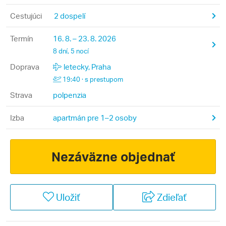
Cestujúci
2 dospelí
Termín
16. 8. – 23. 8. 2026
8 dní, 5 nocí
Doprava
letecky, Praha
19:40 · s prestupom
Strava
polpenzia
Izba
apartmán pre 1–2 osoby
Nezáväzne objednať
Uložiť
Zdieľať