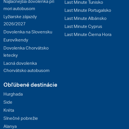
Najlacnejšia dovolenka pri
Last Minute Tunisko
mori autobusom
Last Minute Portugalsko
Lyžiarske zájazdy
Last Minute Albánsko
2026/2027
Last Minute Cyprus
Dovolenka na Slovensku
Last Minute Čierna Hora
Eurovíkendy
Dovolenka Chorvátsko
letecky
Lacná dovolenka
Chorvátsko autobusom
Obľúbené destinácie
Hurghada
Side
Kréta
Slnečné pobrežie
Alanya