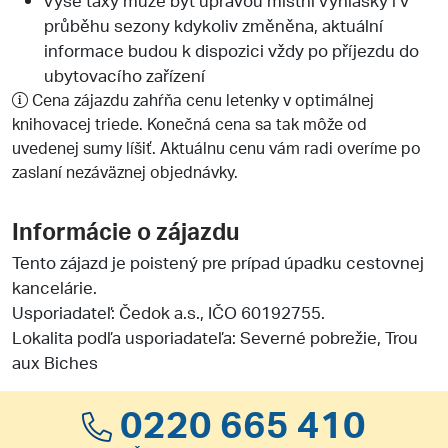
průběhu sezony kdykoliv změněna, aktuální
informace budou k dispozici vždy po příjezdu do
ubytovacího zařízení
Cena zájazdu zahŕňa cenu letenky v optimálnej
knihovacej triede. Konečná cena sa tak môže od
uvedenej sumy líšiť. Aktuálnu cenu vám radi overíme po
zaslaní nezáväznej objednávky.
Informácie o zájazdu
Tento zájazd je poistený pre prípad úpadku cestovnej
kancelárie.
Usporiadateľ:
Čedok a.s.
, IČO 60192755.
Lokalita podľa usporiadateľa: Severné pobrežie, Trou
aux Biches
0220 665 410