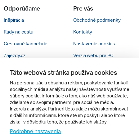
Odporúčame
Pre vás
Inšpirácia
Obchodné podmienky
Rady na cestu
Kontakty
Cestovné kancelárie
Nastavenie cookies
Zájezdy.cz
Verzia webu pre PC
Táto webová stránka používa cookies
Sledujte nás
Na personalizáciu obsahu a reklám, poskytovanie funkcií
sociálnych médií a analýzu našej návštevnosti využívame
súbory cookie. Informácie o tom, ako náš web používate,
zdieľame so svojimi partnermi pre sociálne médiá,
inzerciu a analýzy. Partneri tieto údaje môžu skombinovať
s ďalšími informáciami, ktoré ste im poskytli alebo ktoré
získali v dôsledku toho, že používate ich služby.
© 2005 - 2026, Zájazdy.sk,
Podrobné nastavenia
spol. s r.o.