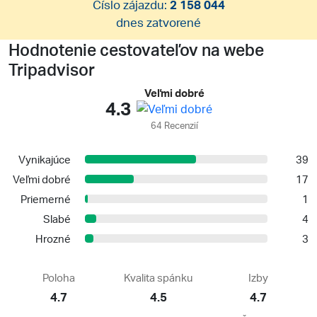
Číslo zájazdu:
2 158 044
dnes zatvorené
Hodnotenie cestovateľov na webe
Tripadvisor
Veľmi dobré
4.3
64 Recenzií
Vynikajúce
39
Veľmi dobré
17
Priemerné
1
Slabé
4
Hrozné
3
Poloha
Kvalita spánku
Izby
4.7
4.5
4.7