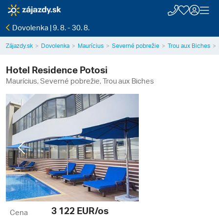
Dovolenka | 9. 8. - 30. 8.
Zájazdy.sk
Dovolenka
Maurícius
Severné pobrežie
Trou aux Biches
Hotel Residence Potosi
Maurícius, Severné pobrežie, Trou aux Biches
Previous
Next
3 122
EUR/os
Cena