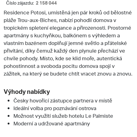
Číslo zájazdu:
2 158 044
Residence Potosi, umístěná jen pár kroků od bělostné
pláže Trou-aux-Biches, nabízí pohodlí domova v
tropickém spletení elegance a přirozenosti. Prostorné
apartmány s kuchyňkou, balkónem s výhledem a
vlastním bazénem doplňují jemné světlo a přátelské
přivítání, díky čemuž každý den plynule přechází ve
chvíle pohody. Místo, kde se klid moře, autentická
pohostinnost a svoboda pocitu domova spojí v
zážitek, na který se budete chtít vracet znovu a znovu.
Výhody nabídky
Česky hovořící zástupce partnera v místě
Ideální volba pro poznávání ostrova
Možnost využití služeb hotelu Le Palmiste
Moderní a udržované apartmány