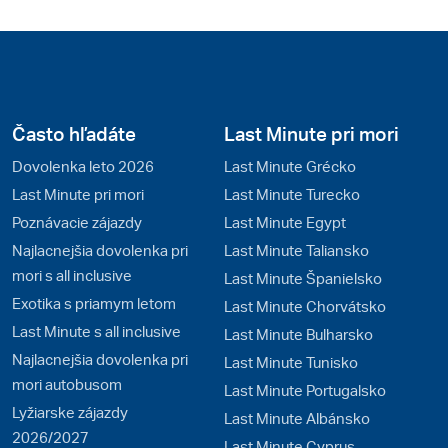
Často hľadáte
Last Minute pri mori
Dovolenka leto 2026
Last Minute Grécko
Last Minute pri mori
Last Minute Turecko
Poznávacie zájazdy
Last Minute Egypt
Najlacnejšia dovolenka pri
Last Minute Taliansko
mori s all inclusive
Last Minute Španielsko
Exotika s priamym letom
Last Minute Chorvátsko
Last Minute s all inclusive
Last Minute Bulharsko
Najlacnejšia dovolenka pri
Last Minute Tunisko
mori autobusom
Last Minute Portugalsko
Lyžiarske zájazdy
Last Minute Albánsko
2026/2027
Last Minute Cyprus