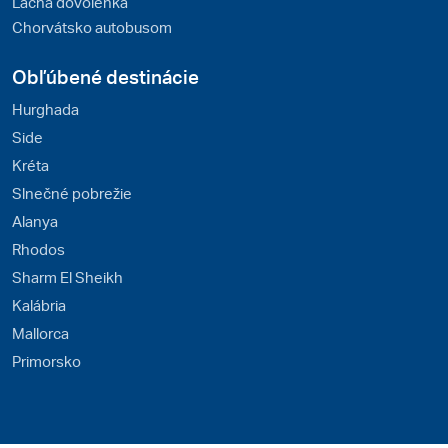
Lacná dovolenka
Chorvátsko autobusom
Obľúbené destinácie
Hurghada
Side
Kréta
Slnečné pobrežie
Alanya
Rhodos
Sharm El Sheikh
Kalábria
Mallorca
Primorsko