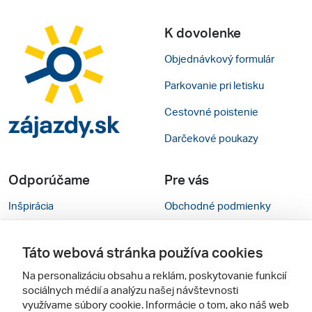
K dovolenke
Objednávkový formulár
Parkovanie pri letisku
Cestovné poistenie
Darčekové poukazy
Odporúčame
Pre vás
Inšpirácia
Obchodné podmienky
Rady na cestu
Kontakty
Táto webová stránka používa cookies
Cestovné kancelárie
Nastavenie cookies
Na personalizáciu obsahu a reklám, poskytovanie funkcií
Zájezdy.cz
Mobilná verzia webu
sociálnych médií a analýzu našej návštevnosti
využívame súbory cookie. Informácie o tom, ako náš web