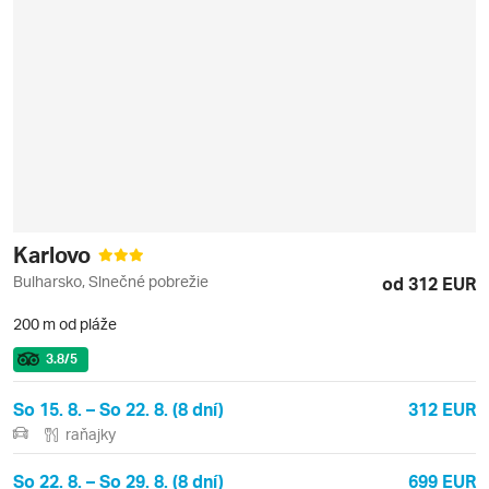
Karlovo
Bulharsko, Slnečné pobrežie
od 312 EUR
200 m od pláže
3.8
/5
So 15. 8. – So 22. 8. (8 dní)
312 EUR
raňajky
So 22. 8. – So 29. 8. (8 dní)
699 EUR