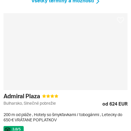
Všetky termíny a možnosti
Admiral Plaza
Bulharsko, Slnečné pobrežie
od 624 EUR
200 m od pláže
,
Hotely so šmykľavkami / tobogánmi
, Letecky do
650 € VRÁTANE POPLATKOV
3.8
/5