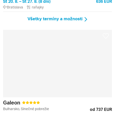
Št 20. 8. – Št 27. 8. (8 dní)
636 EUR
Bratislava
raňajky
Všetky termíny a možnosti
Galeon
Bulharsko, Slnečné pobrežie
od 737 EUR