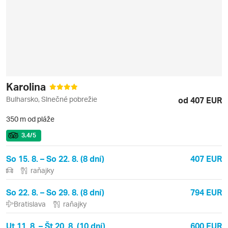
Karolina
Bulharsko, Slnečné pobrežie
od 407 EUR
350 m od pláže
3.4
/5
So 15. 8. – So 22. 8. (8 dní)
407 EUR
raňajky
So 22. 8. – So 29. 8. (8 dní)
794 EUR
Bratislava
raňajky
Ut 11. 8. – Št 20. 8. (10 dní)
600 EUR