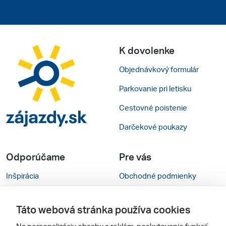
K dovolenke
Objednávkový formulár
Parkovanie pri letisku
Cestovné poistenie
Darčekové poukazy
Odporúčame
Pre vás
Inšpirácia
Obchodné podmienky
Rady na cestu
Kontakty
Táto webová stránka používa cookies
Cestovné kancelárie
Nastavenie cookies
Na personalizáciu obsahu a reklám, poskytovanie funkcií