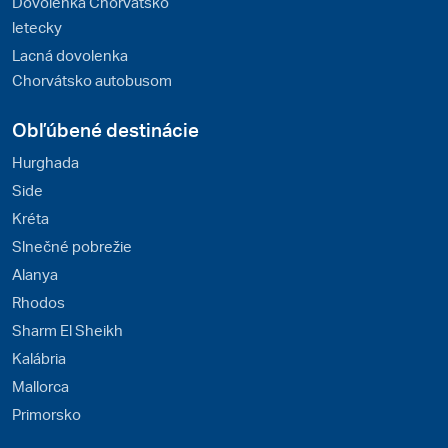
Dovolenka Chorvátsko
letecky
Lacná dovolenka
Chorvátsko autobusom
Obľúbené destinácie
Hurghada
Side
Kréta
Slnečné pobrežie
Alanya
Rhodos
Sharm El Sheikh
Kalábria
Mallorca
Primorsko