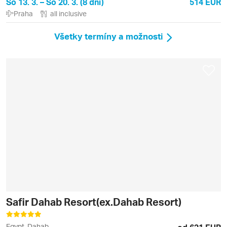
So 13. 3. – So 20. 3. (8 dní)
514 EUR
Praha
all inclusive
Všetky termíny a možnosti
Safir Dahab Resort(ex.Dahab Resort)
Egypt, Dahab