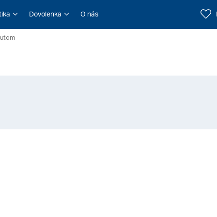
tika
Dovolenka
O nás
utom