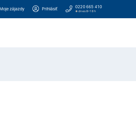
0220 665 410
Moje zájazdy
Prihlásiť
dnes 8–18 h