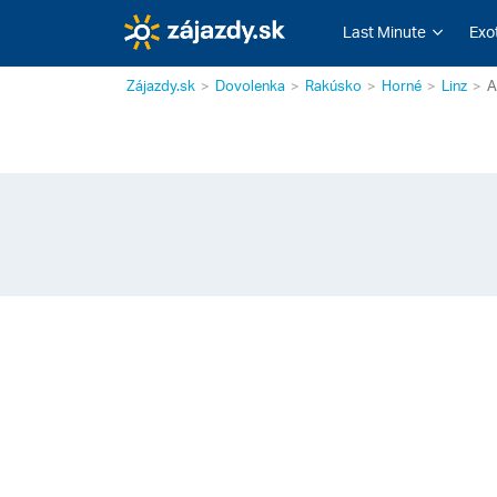
Last Minute
Exo
Zájazdy.sk
Dovolenka
Rakúsko
Horné
Linz
A