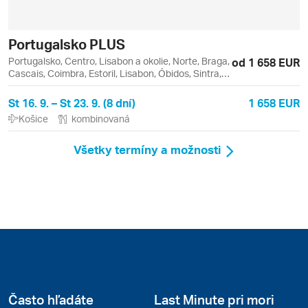
Portugalsko PLUS
Portugalsko, Centro, Lisabon a okolie, Norte, Braga,
od 1 658 EUR
Cascais, Coimbra, Estoril, Lisabon, Óbidos, Sintra,
Tomar
St 16. 9. – St 23. 9. (8 dní)
1 658 EUR
Košice
kombinovaná
Všetky termíny a možnosti
Často hľadáte
Last Minute pri mori