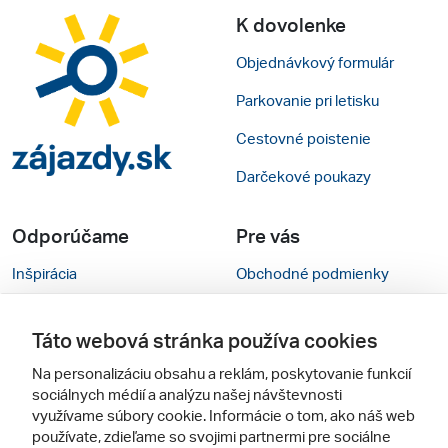
K dovolenke
Objednávkový formulár
Parkovanie pri letisku
Cestovné poistenie
Darčekové poukazy
Odporúčame
Pre vás
Inšpirácia
Obchodné podmienky
Rady na cestu
Kontakty
Táto webová stránka používa cookies
Cestovné kancelárie
Nastavenie cookies
Na personalizáciu obsahu a reklám, poskytovanie funkcií
Zájezdy.cz
Mobilná verzia webu
sociálnych médií a analýzu našej návštevnosti
využívame súbory cookie. Informácie o tom, ako náš web
používate, zdieľame so svojimi partnermi pre sociálne
Sledujte nás