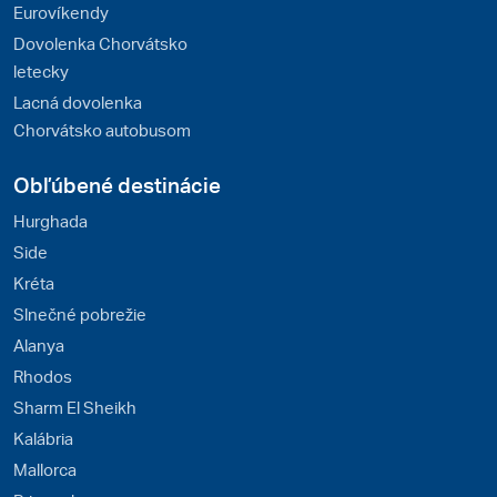
Eurovíkendy
Dovolenka Chorvátsko
letecky
Lacná dovolenka
Chorvátsko autobusom
Obľúbené destinácie
Hurghada
Side
Kréta
Slnečné pobrežie
Alanya
Rhodos
Sharm El Sheikh
Kalábria
Mallorca