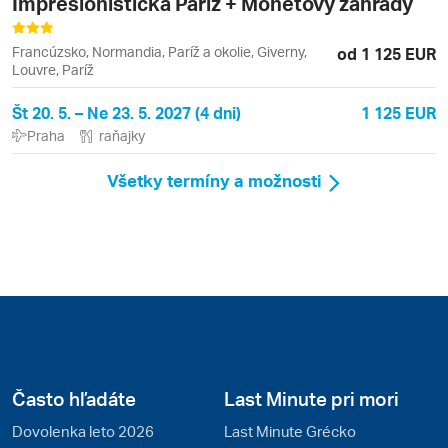
Impresionistická Paříž + Monetovy zahrady
Francúzsko, Normandia, Paríž a okolie, Giverny,
od 1 125 EUR
Louvre, Paríž
Št 20. 5. – Ne 23. 5. 2027 (4 dni)
1 125 EUR
Praha
raňajky
Všetky termíny a možnosti
Často hľadáte
Last Minute pri mori
Dovolenka leto 2026
Last Minute Grécko