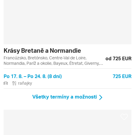
Krásy Bretaně a Normandie
Francúzsko, Bretónsko, Centre-Val de Loire,
od 725 EUR
Normandia, Paríž a okolie, Bayeux, Étretat, Giverny,
Honfleur, Chartres, Le Havre, Louvre, Paríž, Rennes,
Rouen, Vitré
Po 17. 8. – Po 24. 8. (8 dní)
725 EUR
raňajky
Všetky termíny a možnosti