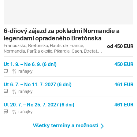
6-dňový zájazd za pokladmi Normandie a
legendami opradeného Bretónska
Francúzsko, Bretónsko, Hauts-de-France,
od 450 EUR
Normandia, Paríž a okolie, Pikardia, Caen, Étretat,
Honfleur, Chantilly, Louvre, Paríž, Rennes, Rouen,
Versailles
Ut 1. 9. – Ne 6. 9. (6 dní)
450 EUR
raňajky
Ut 6. 7. – Ne 11. 7. 2027 (6 dní)
461 EUR
raňajky
Ut 20. 7. – Ne 25. 7. 2027 (6 dní)
461 EUR
raňajky
Všetky termíny a možnosti