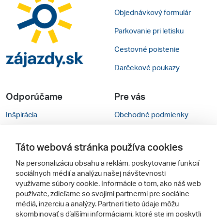
Objednávkový formulár
Parkovanie pri letisku
Cestovné poistenie
Darčekové poukazy
Odporúčame
Pre vás
Inšpirácia
Obchodné podmienky
Rady na cestu
Kontakty
Táto webová stránka používa cookies
Cestovné kancelárie
Nastavenie cookies
Na personalizáciu obsahu a reklám, poskytovanie funkcií
Zájezdy.cz
Verzia webu pre PC
sociálnych médií a analýzu našej návštevnosti
využívame súbory cookie. Informácie o tom, ako náš web
používate, zdieľame so svojimi partnermi pre sociálne
Sledujte nás
médiá, inzerciu a analýzy. Partneri tieto údaje môžu
skombinovať s ďalšími informáciami, ktoré ste im poskytli