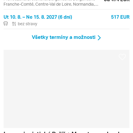
Franche-Comté, Centre-Val de Loire, Normandia,
Paríž a okolie, Cluny, Étretat, Fougères, Honfleur,
Chartres, Louvre, Paríž, Rouen
Ut 10. 8. – Ne 15. 8. 2027 (6 dní)
517 EUR
bez stravy
Všetky termíny a možnosti