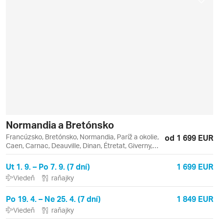
Normandia a Bretónsko
Francúzsko, Bretónsko, Normandia, Paríž a okolie,
od 1 699 EUR
Caen, Carnac, Deauville, Dinan, Étretat, Giverny,
Honfleur, Locronan, Louvre, Montrouge, Paríž,
Quimper, Rouen
Ut 1. 9. – Po 7. 9. (7 dní)
1 699 EUR
Viedeň
raňajky
Po 19. 4. – Ne 25. 4. (7 dní)
1 849 EUR
Viedeň
raňajky