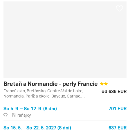
Bretaň a Normandie - perly Francie
Francúzsko, Bretónsko, Centre-Val de Loire,
od 636 EUR
Normandia, Paríž a okolie, Bayeux, Carnac,
Concarneau, Chartres, Locronan, Louvre, Paríž,
Quiberon, Quimper, Rennes
So 5. 9. – So 12. 9. (8 dní)
701 EUR
raňajky
So 15. 5. – So 22. 5. 2027 (8 dní)
637 EUR