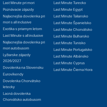
Last Minute pri mori
Last Minute Turecko
Poznávacie zájazdy
Last Minute Egypt
Najlacnejšia dovolenka pri
Last Minute Taliansko
mori s all inclusive
Last Minute Španielsko
Exotika s priamym letom
Last Minute Chorvátsko
Last Minute s all inclusive
Last Minute Bulharsko
Najlacnejšia dovolenka pri
Last Minute Tunisko
mori autobusom
Last Minute Portugalsko
Lyžiarske zájazdy
Last Minute Albánsko
2026/2027
Last Minute Cyprus
Dovolenka na Slovensku
Last Minute Čierna Hora
Eurovíkendy
Dovolenka Chorvátsko
letecky
Lacná dovolenka
Chorvátsko autobusom