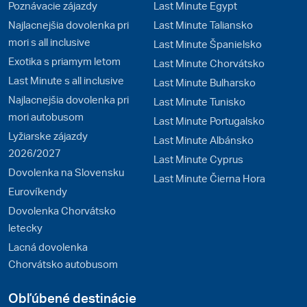
Poznávacie zájazdy
Last Minute Egypt
Najlacnejšia dovolenka pri
Last Minute Taliansko
mori s all inclusive
Last Minute Španielsko
Exotika s priamym letom
Last Minute Chorvátsko
Last Minute s all inclusive
Last Minute Bulharsko
Najlacnejšia dovolenka pri
Last Minute Tunisko
mori autobusom
Last Minute Portugalsko
Lyžiarske zájazdy
Last Minute Albánsko
2026/2027
Last Minute Cyprus
Dovolenka na Slovensku
Last Minute Čierna Hora
Eurovíkendy
Dovolenka Chorvátsko
letecky
Lacná dovolenka
Chorvátsko autobusom
Obľúbené destinácie