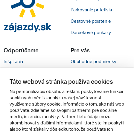
Parkovanie pri letisku
Cestovné poistenie
Darčekové poukazy
Odporúčame
Pre vás
Inšpirácia
Obchodné podmienky
Rady na cestu
Kontakty
Táto webová stránka používa cookies
Cestovné kancelárie
Nastavenie cookies
Na personalizáciu obsahu a reklám, poskytovanie funkcií
Zájezdy.cz
Verzia webu pre PC
sociálnych médií a analýzu našej návštevnosti
využívame súbory cookie. Informácie o tom, ako náš web
používate, zdieľame so svojimi partnermi pre sociálne
Sledujte nás
médiá, inzerciu a analýzy. Partneri tieto údaje môžu
skombinovať s ďalšími informáciami, ktoré ste im poskytli
alebo ktoré získali v dôsledku toho, že používate ich