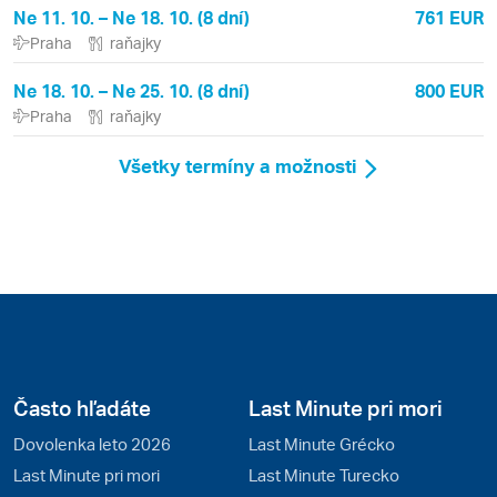
Ne 11. 10. – Ne 18. 10. (8 dní)
761 EUR
Praha
raňajky
Ne 18. 10. – Ne 25. 10. (8 dní)
800 EUR
Praha
raňajky
Všetky termíny a možnosti
Často hľadáte
Last Minute pri mori
Dovolenka leto 2026
Last Minute Grécko
Last Minute pri mori
Last Minute Turecko