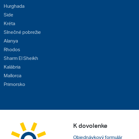
Hurghada
Side
Kréta
Slnečné pobrežie
Alanya
Rhodos
Sharm El Sheikh
Kalábria
Mallorca
Primorsko
K dovolenke
Objednávkový formulár