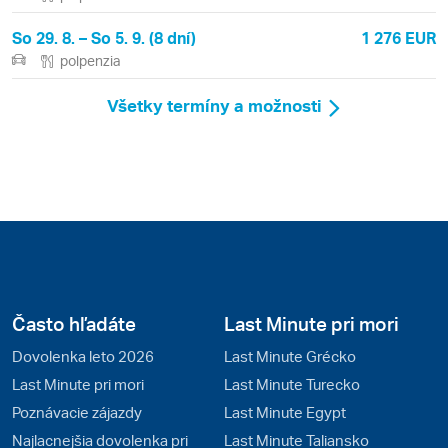
So 29. 8. – So 5. 9. (8 dní)
1 276 EUR
polpenzia
Všetky termíny a možnosti
Často hľadáte
Last Minute pri mori
Dovolenka leto 2026
Last Minute Grécko
Last Minute pri mori
Last Minute Turecko
Poznávacie zájazdy
Last Minute Egypt
Najlacnejšia dovolenka pri
Last Minute Taliansko