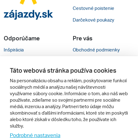
Cestovné poistenie
Darčekové poukazy
Odporúčame
Pre vás
Inšpirácia
Obchodné podmienky
Rady na cestu
Kontakty
Táto webová stránka používa cookies
Cestovné kancelárie
Nastavenie cookies
Na personalizáciu obsahu a reklám, poskytovanie funkcií
Zájezdy.cz
Mobilná verzia webu
sociálnych médií a analýzu našej návštevnosti
využívame súbory cookie. Informácie o tom, ako náš web
používate, zdieľame so svojimi partnermi pre sociálne
Sledujte nás
médiá, inzerciu a analýzy. Partneri tieto údaje môžu
skombinovať s ďalšími informáciami, ktoré ste im poskytli
alebo ktoré získali v dôsledku toho, že používate ich
služby.
Podrobné nastavenia