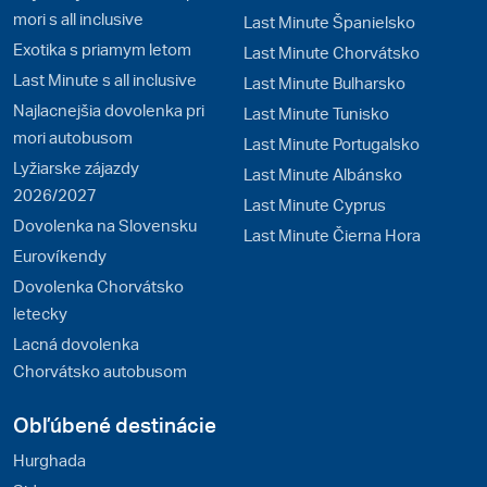
mori s all inclusive
Last Minute Španielsko
Exotika s priamym letom
Last Minute Chorvátsko
Last Minute s all inclusive
Last Minute Bulharsko
Najlacnejšia dovolenka pri
Last Minute Tunisko
mori autobusom
Last Minute Portugalsko
Lyžiarske zájazdy
Last Minute Albánsko
2026/2027
Last Minute Cyprus
Dovolenka na Slovensku
Last Minute Čierna Hora
Eurovíkendy
Dovolenka Chorvátsko
letecky
Lacná dovolenka
Chorvátsko autobusom
Obľúbené destinácie
Hurghada