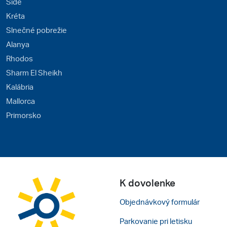
Side
Kréta
Slnečné pobrežie
Alanya
Rhodos
Sharm El Sheikh
Kalábria
Mallorca
Primorsko
K dovolenke
Objednávkový formulár
Parkovanie pri letisku