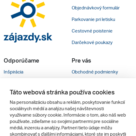
Objednávkový formulár
Parkovanie pri letisku
Cestovné poistenie
Darčekové poukazy
Odporúčame
Pre vás
Inšpirácia
Obchodné podmienky
Rady na cestu
Kontakty
Táto webová stránka používa cookies
Cestovné kancelárie
Nastavenie cookies
Na personalizáciu obsahu a reklám, poskytovanie funkcií
Zájezdy.cz
Mobilná verzia webu
sociálnych médií a analýzu našej návštevnosti
využívame súbory cookie. Informácie o tom, ako náš web
používate, zdieľame so svojimi partnermi pre sociálne
Sledujte nás
médiá, inzerciu a analýzy. Partneri tieto údaje môžu
skombinovať s ďalšími informáciami, ktoré ste im poskytli