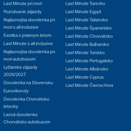
Last Minute pri mori
Last Minute Turecko
Poznávacie zájazdy
Last Minute Egypt
Najlacnejšia dovolenka pri
Last Minute Taliansko
mori s all inclusive
Last Minute Španielsko
Exotika s priamym letom
Last Minute Chorvátsko
Last Minute s all inclusive
Last Minute Bulharsko
Najlacnejšia dovolenka pri
Last Minute Tunisko
mori autobusom
Last Minute Portugalsko
Lyžiarske zájazdy
Last Minute Albánsko
2026/2027
Last Minute Cyprus
Dovolenka na Slovensku
Last Minute Čierna Hora
Eurovíkendy
Dovolenka Chorvátsko
letecky
Lacná dovolenka
Chorvátsko autobusom