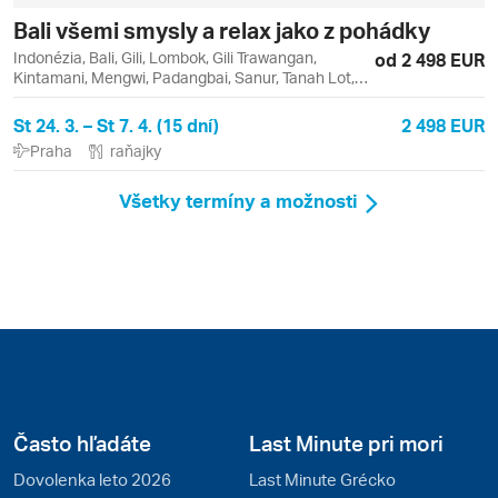
Bali všemi smysly a relax jako z pohádky
Indonézia, Bali, Gili, Lombok, Gili Trawangan,
od 2 498 EUR
Kintamani, Mengwi, Padangbai, Sanur, Tanah Lot,
Ubud, Uluwatu
St 24. 3. – St 7. 4. (15 dní)
2 498 EUR
Praha
raňajky
Všetky termíny a možnosti
Často hľadáte
Last Minute pri mori
Dovolenka leto 2026
Last Minute Grécko