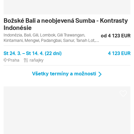
Božské Bali a neobjevená Sumba - Kontrasty
Indonésie
Indonézia, Bali, Gili, Lombok, Gili Trawangan,
od 4 123 EUR
Kintamani, Mengwi, Padangbai, Sanur, Tanah Lot,
Ubud, Uluwatu
St 24. 3. – St 14. 4. (22 dní)
4 123 EUR
Praha
raňajky
Všetky termíny a možnosti