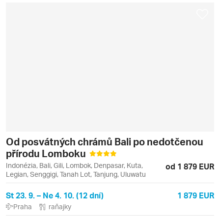
Od posvátných chrámů Bali po nedotčenou
přírodu Lomboku
Indonézia, Bali, Gili, Lombok, Denpasar, Kuta,
od 1 879 EUR
Legian, Senggigi, Tanah Lot, Tanjung, Uluwatu
St 23. 9. – Ne 4. 10. (12 dní)
1 879 EUR
Praha
raňajky