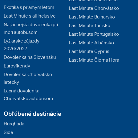
Exotika s priamym letom
Last Minute Chorvátsko
Last Minute s all inclusive
Last Minute Bulharsko
Najlacnejšia dovolenka pri
Last Minute Tunisko
mori autobusom
Last Minute Portugalsko
Lyžiarske zájazdy
Last Minute Albánsko
2026/2027
Last Minute Cyprus
Dovolenka na Slovensku
Last Minute Čierna Hora
Eurovíkendy
Dovolenka Chorvátsko
letecky
Lacná dovolenka
Chorvátsko autobusom
Obľúbené destinácie
Hurghada
Side