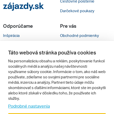
Cestovné poistenie
Darčekové poukazy
Odporúčame
Pre vás
Inšpirácia
Obchodné podmienky
Rady na cestu
Kontakty
Táto webová stránka používa cookies
Cestovné kancelárie
Nastavenie cookies
Na personalizáciu obsahu a reklám, poskytovanie funkcií
Zájezdy.cz
Mobilná verzia webu
sociálnych médií a analýzu našej návštevnosti
využívame súbory cookie. Informácie o tom, ako náš web
používate, zdieľame so svojimi partnermi pre sociálne
Sledujte nás
médiá, inzerciu a analýzy. Partneri tieto údaje môžu
skombinovať s ďalšími informáciami, ktoré ste im poskytli
alebo ktoré získali v dôsledku toho, že používate ich
služby.
Podrobné nastavenia