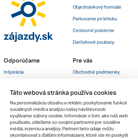
Objednávkový formulár
Parkovanie pri letisku
Cestovné poistenie
Darčekové poukazy
Odporúčame
Pre vás
Inšpirácia
Obchodné podmienky
Rady na cestu
Kontakty
Táto webová stránka používa cookies
Cestovné kancelárie
Nastavenie cookies
Na personalizáciu obsahu a reklám, poskytovanie funkcií
Zájezdy.cz
Mobilná verzia webu
sociálnych médií a analýzu našej návštevnosti
využívame súbory cookie. Informácie o tom, ako náš web
používate, zdieľame so svojimi partnermi pre sociálne
Sledujte nás
médiá, inzerciu a analýzy. Partneri tieto údaje môžu
skombinovať s ďalšími informáciami, ktoré ste im poskytli