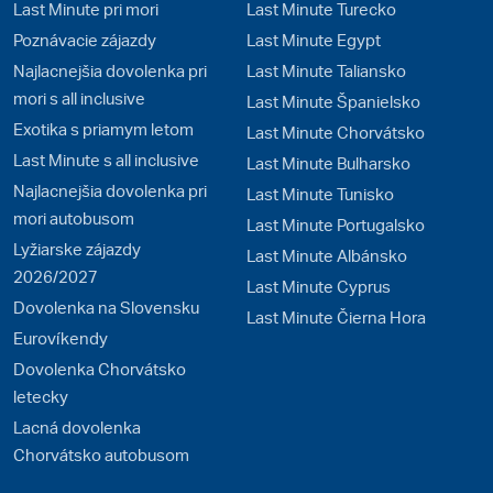
Last Minute pri mori
Last Minute Turecko
Poznávacie zájazdy
Last Minute Egypt
Najlacnejšia dovolenka pri
Last Minute Taliansko
mori s all inclusive
Last Minute Španielsko
Exotika s priamym letom
Last Minute Chorvátsko
Last Minute s all inclusive
Last Minute Bulharsko
Najlacnejšia dovolenka pri
Last Minute Tunisko
mori autobusom
Last Minute Portugalsko
Lyžiarske zájazdy
Last Minute Albánsko
2026/2027
Last Minute Cyprus
Dovolenka na Slovensku
Last Minute Čierna Hora
Eurovíkendy
Dovolenka Chorvátsko
letecky
Lacná dovolenka
Chorvátsko autobusom