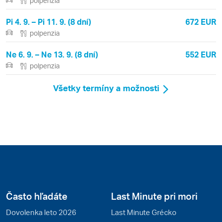
polpenzia
Pi 4. 9. – Pi 11. 9. (8 dní)
672 EUR
polpenzia
Ne 6. 9. – Ne 13. 9. (8 dní)
552 EUR
polpenzia
Všetky termíny a možnosti
Často hľadáte
Last Minute pri mori
Dovolenka leto 2026
Last Minute Grécko