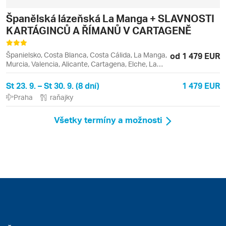
Španělská lázeňská La Manga + SLAVNOSTI
KARTÁGINCŮ A ŘÍMANŮ V CARTAGENĚ
Španielsko, Costa Blanca, Costa Cálida, La Manga,
od 1 479 EUR
Murcia, Valencia, Alicante, Cartagena, Elche, La
Manga del Mar Menor, Los Alcázares, Mar Menor,
San Pedro del Pinatar
St 23. 9. – St 30. 9. (8 dní)
1 479 EUR
Praha
raňajky
Všetky termíny a možnosti