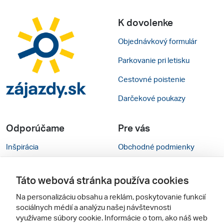
K dovolenke
Objednávkový formulár
Parkovanie pri letisku
Cestovné poistenie
Darčekové poukazy
Odporúčame
Pre vás
Inšpirácia
Obchodné podmienky
Rady na cestu
Kontakty
Táto webová stránka používa cookies
Cestovné kancelárie
Nastavenie cookies
Na personalizáciu obsahu a reklám, poskytovanie funkcií
Zájezdy.cz
Mobilná verzia webu
sociálnych médií a analýzu našej návštevnosti
využívame súbory cookie. Informácie o tom, ako náš web