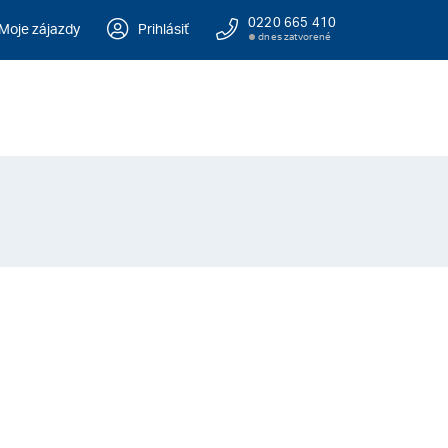
0220 665 410
Moje zájazdy
Prihlásiť
dnes zatvorené