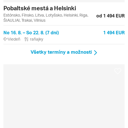
Pobaltské mestá a Helsinki
Estónsko, Fínsko, Litva, Lotyšsko, Helsinki, Riga,
od 1 494 EUR
ŠIAULIAI, Trakai, Vilnius
Ne 16. 8. – So 22. 8. (7 dní)
1 494 EUR
Viedeň
raňajky
Všetky termíny a možnosti