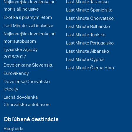
Najlacnejšia dovolenka pri
Last Minute Taliansko
mori s all inclusive
Last Minute Španielsko
Exotika s priamym letom
Last Minute Chorvátsko
Last Minute s all inclusive
Last Minute Bulharsko
Najlacnejšia dovolenka pri
Last Minute Tunisko
mori autobusom
Last Minute Portugalsko
Lyžiarske zájazdy
Last Minute Albánsko
2026/2027
Last Minute Cyprus
Dovolenka na Slovensku
Last Minute Čierna Hora
Eurovíkendy
Dovolenka Chorvátsko
letecky
Lacná dovolenka
Chorvátsko autobusom
Obľúbené destinácie
Hurghada