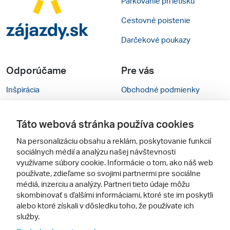
Parkovanie pri letisku
Cestovné poistenie
Darčekové poukazy
Odporúčame
Pre vás
Inšpirácia
Obchodné podmienky
Rady na cestu
Kontakty
Táto webová stránka používa cookies
Cestovné kancelárie
Nastavenie cookies
Na personalizáciu obsahu a reklám, poskytovanie funkcií
Zájezdy.cz
Mobilná verzia webu
sociálnych médií a analýzu našej návštevnosti
využívame súbory cookie. Informácie o tom, ako náš web
používate, zdieľame so svojimi partnermi pre sociálne
Sledujte nás
médiá, inzerciu a analýzy. Partneri tieto údaje môžu
skombinovať s ďalšími informáciami, ktoré ste im poskytli
alebo ktoré získali v dôsledku toho, že používate ich
služby.