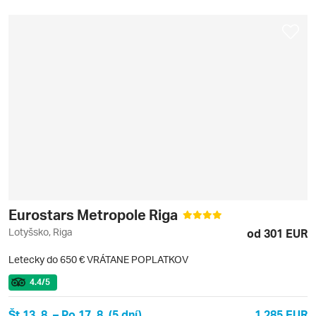
Eurostars Metropole Riga
Lotyšsko, Riga
od 301 EUR
Letecky do 650 € VRÁTANE POPLATKOV
4.4
/5
Št 13. 8. – Po 17. 8. (5 dní)
1 285 EUR