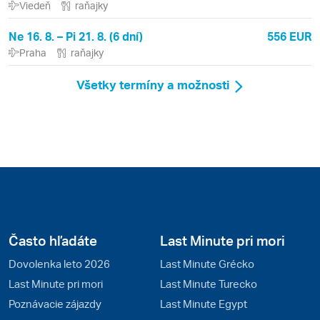
Viedeň
raňajky
Ne 16. 8. – Pi 21. 8. (6 dní)
556 EUR
Praha
raňajky
Všetky termíny a možnosti
Často hľadáte
Last Minute pri mori
Dovolenka leto 2026
Last Minute Grécko
Last Minute pri mori
Last Minute Turecko
Poznávacie zájazdy
Last Minute Egypt