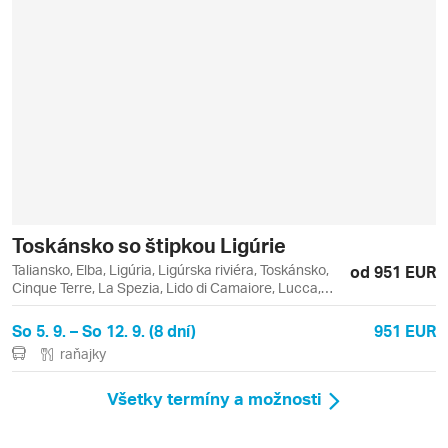
Toskánsko so štipkou Ligúrie
Taliansko, Elba, Ligúria, Ligúrska riviéra, Toskánsko,
od 951 EUR
Cinque Terre, La Spezia, Lido di Camaiore, Lucca,
Manarola, Montecatini Terme, Portoferraio,
Riomaggiore, Vernazza
So 5. 9. – So 12. 9. (8 dní)
951 EUR
raňajky
Všetky termíny a možnosti