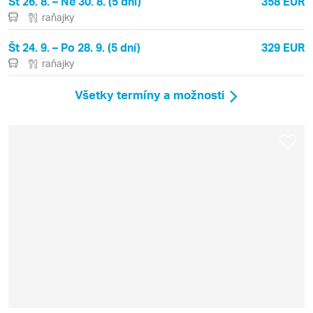
St 26. 8. – Ne 30. 8. (5 dní)
358 EUR
raňajky
Št 24. 9. – Po 28. 9. (5 dní)
329 EUR
raňajky
Všetky termíny a možnosti