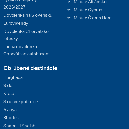
Last Minute Albánsko
2026/2027
Last Minute Cyprus
Dovolenka na Slovensku
Last Minute Čierna Hora
Eurovíkendy
Dovolenka Chorvátsko
letecky
Lacná dovolenka
Chorvátsko autobusom
Obľúbené destinácie
Hurghada
Side
Kréta
Slnečné pobrežie
Alanya
Rhodos
Sharm El Sheikh