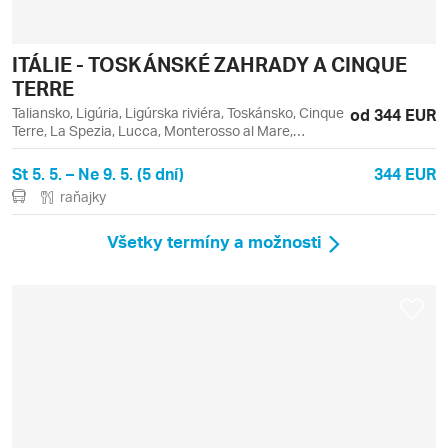
ITÁLIE - TOSKÁNSKÉ ZAHRADY A CINQUE
TERRE
Taliansko, Ligúria, Ligúrska riviéra, Toskánsko, Cinque
od 344 EUR
Terre, La Spezia, Lucca, Monterosso al Mare,
Portovenere, Riomaggiore, Vernazza, Viareggio
St 5. 5. – Ne 9. 5. (5 dní)
344 EUR
raňajky
Všetky termíny a možnosti