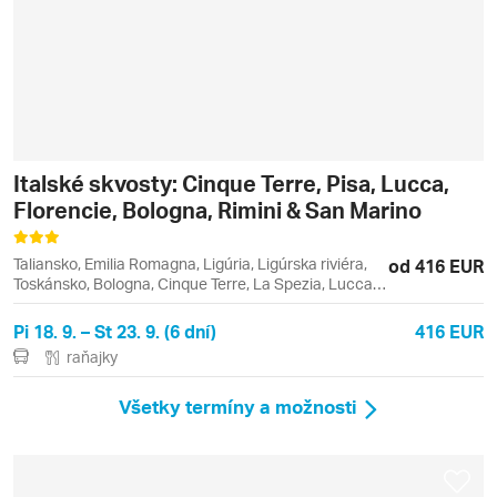
Italské skvosty: Cinque Terre, Pisa, Lucca,
Florencie, Bologna, Rimini & San Marino
Taliansko, Emilia Romagna, Ligúria, Ligúrska riviéra,
od 416 EUR
Toskánsko, Bologna, Cinque Terre, La Spezia, Lucca,
Manarola, Monterosso al Mare, Pisa, Rimini,
Riomaggiore, Vernazza
Pi 18. 9. – St 23. 9. (6 dní)
416 EUR
raňajky
Všetky termíny a možnosti