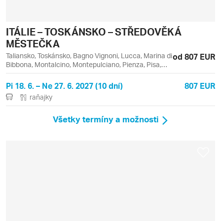
ITÁLIE – TOSKÁNSKO – STŘEDOVĚKÁ
MĚSTEČKA
Taliansko, Toskánsko, Bagno Vignoni, Lucca, Marina di
od 807 EUR
Bibbona, Montalcino, Montepulciano, Pienza, Pisa,
Pistoia, San Gimignano, Siena, Volterra
Pi 18. 6. – Ne 27. 6. 2027 (10 dní)
807 EUR
raňajky
Všetky termíny a možnosti