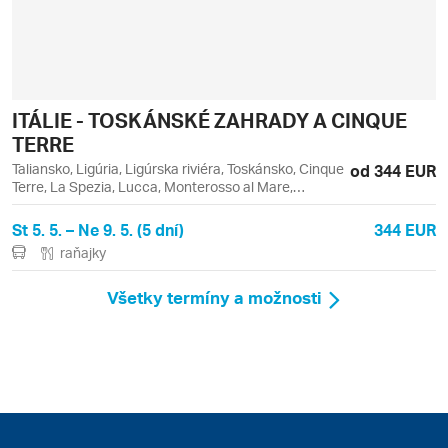
ITÁLIE - TOSKÁNSKÉ ZAHRADY A CINQUE
TERRE
Taliansko, Ligúria, Ligúrska riviéra, Toskánsko, Cinque
od 344 EUR
Terre, La Spezia, Lucca, Monterosso al Mare,
Portovenere, Riomaggiore, Vernazza, Viareggio
St 5. 5. – Ne 9. 5. (5 dní)
344 EUR
raňajky
Všetky termíny a možnosti