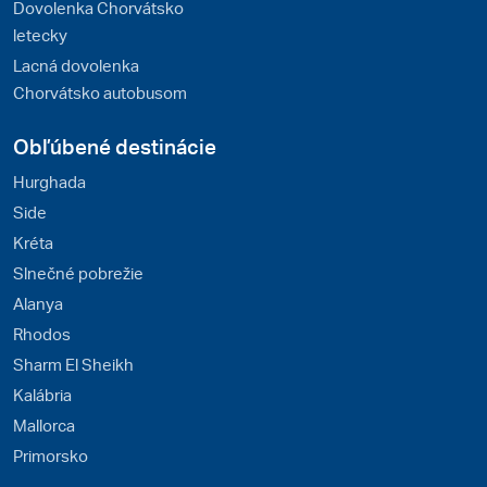
Dovolenka Chorvátsko
letecky
Lacná dovolenka
Chorvátsko autobusom
Obľúbené destinácie
Hurghada
Side
Kréta
Slnečné pobrežie
Alanya
Rhodos
Sharm El Sheikh
Kalábria
Mallorca
Primorsko