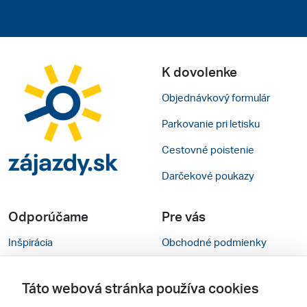
K dovolenke
Objednávkový formulár
Parkovanie pri letisku
Cestovné poistenie
Darčekové poukazy
Odporúčame
Pre vás
Inšpirácia
Obchodné podmienky
Rady na cestu
Kontakty
Táto webová stránka používa cookies
Cestovné kancelárie
Nastavenie cookies