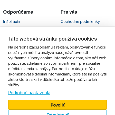
Odporúčame
Pre vás
Inšpirácia
Obchodné podmienky
Rady na cestu
Kontakty
Táto webová stránka používa cookies
Cestovné kancelárie
Nastavenie cookies
Na personalizáciu obsahu a reklám, poskytovanie funkcií
Zájezdy.cz
Verzia webu pre PC
sociálnych médií a analýzu našej návštevnosti
využívame súbory cookie. Informácie o tom, ako náš web
používate, zdieľame so svojimi partnermi pre sociálne
Sledujte nás
médiá, inzerciu a analýzy. Partneri tieto údaje môžu
skombinovať s ďalšími informáciami, ktoré ste im poskytli
alebo ktoré získali v dôsledku toho, že používate ich
služby.
Podrobné nastavenia
Povoliť
© 2005 - 2026, Zájazdy.sk,
Odmietnuť
spol. s r.o.