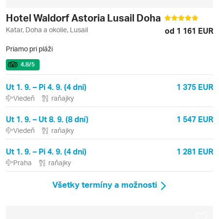
Hotel Waldorf Astoria Lusail Doha
Katar, Doha a okolie, Lusail
od 1 161 EUR
Priamo pri pláži
4.8
/5
Ut 1. 9. – Pi 4. 9. (4 dni)
1 375 EUR
Viedeň
raňajky
Ut 1. 9. – Ut 8. 9. (8 dní)
1 547 EUR
Viedeň
raňajky
Ut 1. 9. – Pi 4. 9. (4 dni)
1 281 EUR
Praha
raňajky
Všetky termíny a možnosti