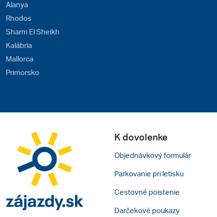
Alanya
Rhodos
Sharm El Sheikh
Kalábria
Mallorca
Primorsko
K dovolenke
Objednávkový formulár
Parkovanie pri letisku
Cestovné poistenie
Darčekové poukazy