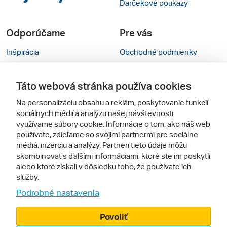
Darčekové poukazy
Odporúčame
Pre vás
Inšpirácia
Obchodné podmienky
Rady na cestu
Kontakty
Táto webová stránka používa cookies
Cestovné kancelárie
Nastavenie cookies
Na personalizáciu obsahu a reklám, poskytovanie funkcií
Zájezdy.cz
Verzia webu pre PC
sociálnych médií a analýzu našej návštevnosti
využívame súbory cookie. Informácie o tom, ako náš web
používate, zdieľame so svojimi partnermi pre sociálne
Sledujte nás
médiá, inzerciu a analýzy. Partneri tieto údaje môžu
skombinovať s ďalšími informáciami, ktoré ste im poskytli
alebo ktoré získali v dôsledku toho, že používate ich
služby.
Podrobné nastavenia
Povoliť
© 2005 - 2026, Zájazdy.sk,