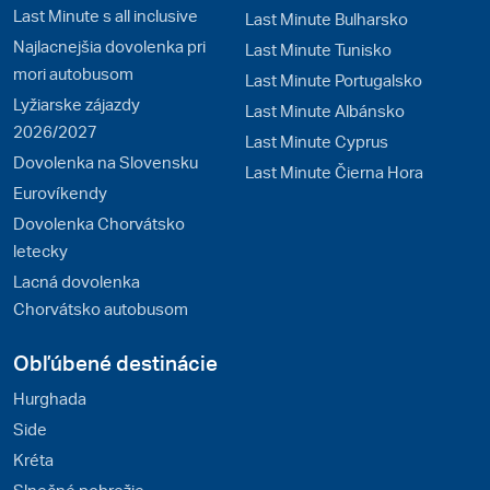
Last Minute s all inclusive
Last Minute Bulharsko
Najlacnejšia dovolenka pri
Last Minute Tunisko
mori autobusom
Last Minute Portugalsko
Lyžiarske zájazdy
Last Minute Albánsko
2026/2027
Last Minute Cyprus
Dovolenka na Slovensku
Last Minute Čierna Hora
Eurovíkendy
Dovolenka Chorvátsko
letecky
Lacná dovolenka
Chorvátsko autobusom
Obľúbené destinácie
Hurghada
Side
Kréta
Slnečné pobrežie