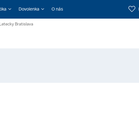
tika
Dovolenka
O nás
Letecky Bratislava