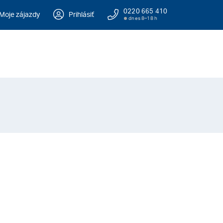
0220 665 410
Moje zájazdy
Prihlásiť
dnes 8–18 h