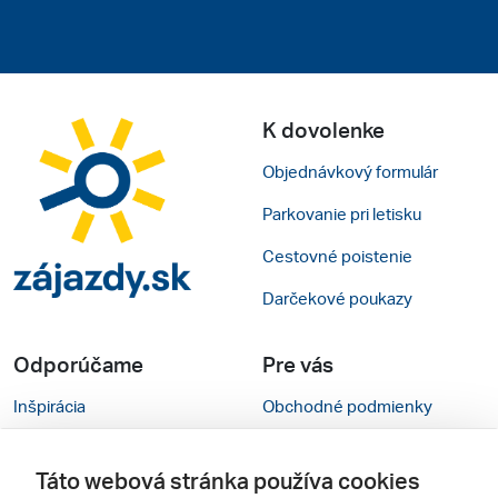
K dovolenke
Objednávkový formulár
Parkovanie pri letisku
Cestovné poistenie
Darčekové poukazy
Odporúčame
Pre vás
Inšpirácia
Obchodné podmienky
Rady na cestu
Kontakty
Táto webová stránka používa cookies
Cestovné kancelárie
Nastavenie cookies