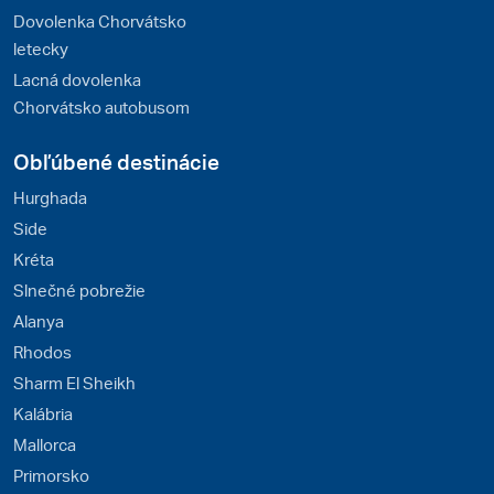
Dovolenka Chorvátsko
letecky
Lacná dovolenka
Chorvátsko autobusom
Obľúbené destinácie
Hurghada
Side
Kréta
Slnečné pobrežie
Alanya
Rhodos
Sharm El Sheikh
Kalábria
Mallorca
Primorsko