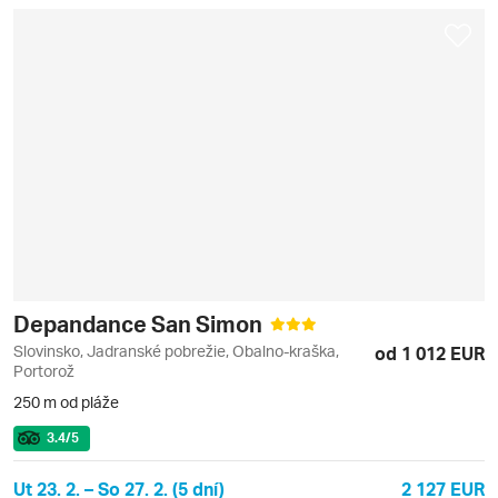
Depandance San Simon
Slovinsko, Jadranské pobrežie, Obalno-kraška,
od 1 012 EUR
Portorož
250 m od pláže
3.4
/5
Ut 23. 2. – So 27. 2. (5 dní)
2 127 EUR