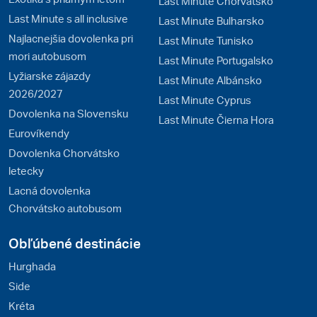
Last Minute Chorvátsko
Last Minute s all inclusive
Last Minute Bulharsko
Najlacnejšia dovolenka pri
Last Minute Tunisko
mori autobusom
Last Minute Portugalsko
Lyžiarske zájazdy
Last Minute Albánsko
2026/2027
Last Minute Cyprus
Dovolenka na Slovensku
Last Minute Čierna Hora
Eurovíkendy
Dovolenka Chorvátsko
letecky
Lacná dovolenka
Chorvátsko autobusom
Obľúbené destinácie
Hurghada
Side
Kréta