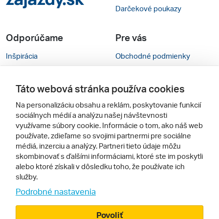
Darčekové poukazy
Odporúčame
Pre vás
Inšpirácia
Obchodné podmienky
Rady na cestu
Kontakty
Táto webová stránka používa cookies
Cestovné kancelárie
Nastavenie cookies
Na personalizáciu obsahu a reklám, poskytovanie funkcií
Zájezdy.cz
Mobilná verzia webu
sociálnych médií a analýzu našej návštevnosti
využívame súbory cookie. Informácie o tom, ako náš web
používate, zdieľame so svojimi partnermi pre sociálne
Sledujte nás
médiá, inzerciu a analýzy. Partneri tieto údaje môžu
skombinovať s ďalšími informáciami, ktoré ste im poskytli
alebo ktoré získali v dôsledku toho, že používate ich
služby.
Podrobné nastavenia
Povoliť