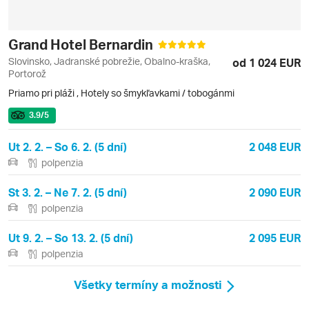
Grand Hotel Bernardin
Slovinsko, Jadranské pobrežie, Obalno-kraška,
od 1 024 EUR
Portorož
Priamo pri pláži
,
Hotely so šmykľavkami / tobogánmi
3.9
/5
Ut 2. 2. – So 6. 2. (5 dní)
2 048 EUR
polpenzia
St 3. 2. – Ne 7. 2. (5 dní)
2 090 EUR
polpenzia
Ut 9. 2. – So 13. 2. (5 dní)
2 095 EUR
polpenzia
Všetky termíny a možnosti