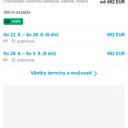
Chorvátsko, Severná Dalmácia, Šibenik, Vodice
od 492 EUR
300 m od pláže
4.0
/5
So 22. 8. – So 29. 8. (8 dní)
492 EUR
polpenzia
So 29. 8. – So 5. 9. (8 dní)
492 EUR
polpenzia
Všetky termíny a možnosti