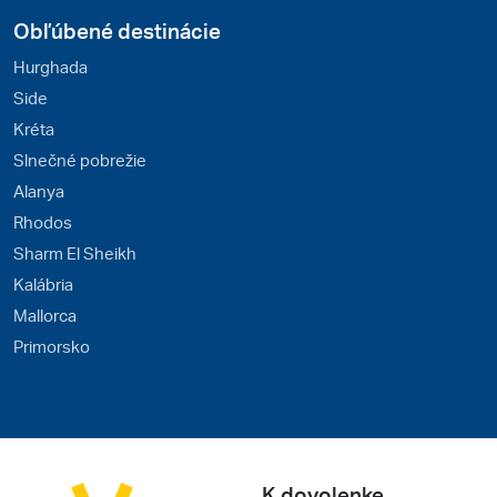
Obľúbené destinácie
Hurghada
Side
Kréta
Slnečné pobrežie
Alanya
Rhodos
Sharm El Sheikh
Kalábria
Mallorca
Primorsko
K dovolenke