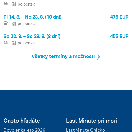
polpenzia
Pi 14. 8. – Ne 23. 8. (10 dní)
475 EUR
polpenzia
So 22. 8. – So 29. 8. (8 dní)
455 EUR
polpenzia
Všetky termíny a možnosti
Často hľadáte
Last Minute pri mori
Dovolenka leto 2026
Last Minute Grécko