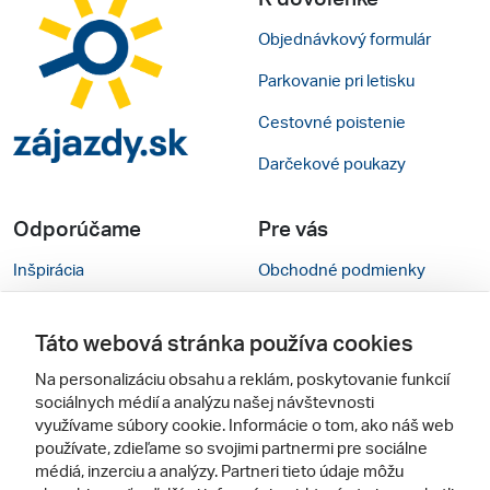
Objednávkový formulár
Parkovanie pri letisku
Cestovné poistenie
Darčekové poukazy
Odporúčame
Pre vás
Inšpirácia
Obchodné podmienky
Rady na cestu
Kontakty
Táto webová stránka používa cookies
Cestovné kancelárie
Nastavenie cookies
Na personalizáciu obsahu a reklám, poskytovanie funkcií
Zájezdy.cz
Verzia webu pre PC
sociálnych médií a analýzu našej návštevnosti
využívame súbory cookie. Informácie o tom, ako náš web
používate, zdieľame so svojimi partnermi pre sociálne
Sledujte nás
médiá, inzerciu a analýzy. Partneri tieto údaje môžu