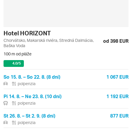
Hotel HORIZONT
Chorvátsko, Makarská riviéra, Stredná Dalmácia,
od 398 EUR
Baška Voda
100 m od pláže
4.0
/5
So 15. 8. – So 22. 8. (8 dní)
1 067 EUR
polpenzia
Pi 14. 8. – Ne 23. 8. (10 dní)
1 192 EUR
polpenzia
St 26. 8. – St 2. 9. (8 dní)
877 EUR
polpenzia