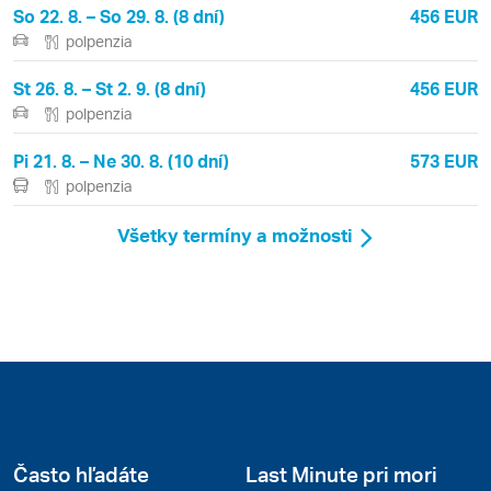
So 22. 8. – So 29. 8. (8 dní)
456 EUR
polpenzia
St 26. 8. – St 2. 9. (8 dní)
456 EUR
polpenzia
Pi 21. 8. – Ne 30. 8. (10 dní)
573 EUR
polpenzia
Všetky termíny a možnosti
Často hľadáte
Last Minute pri mori