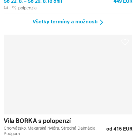
So 22. 8. – So 29. 8. (8 dní)
449 EUR
polpenzia
Všetky termíny a možnosti
Vila BORKA s polopenzí
Chorvátsko, Makarská riviéra, Stredná Dalmácia,
od 415 EUR
Podgora