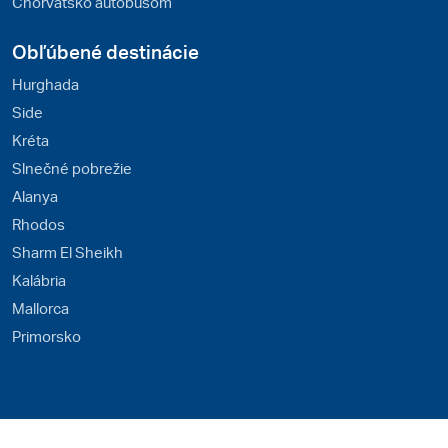
Chorvátsko autobusom
Obľúbené destinácie
Hurghada
Side
Kréta
Slnečné pobrežie
Alanya
Rhodos
Sharm El Sheikh
Kalábria
Mallorca
Primorsko