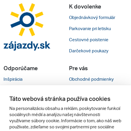
K dovolenke
Objednávkový formulár
Parkovanie pri letisku
Cestovné poistenie
Darčekové poukazy
Odporúčame
Pre vás
Inšpirácia
Obchodné podmienky
Rady na cestu
Kontakty
Táto webová stránka používa cookies
Cestovné kancelárie
Nastavenie cookies
Na personalizáciu obsahu a reklám, poskytovanie funkcií
Zájezdy.cz
Mobilná verzia webu
sociálnych médií a analýzu našej návštevnosti
využívame súbory cookie. Informácie o tom, ako náš web
používate, zdieľame so svojimi partnermi pre sociálne
Sledujte nás