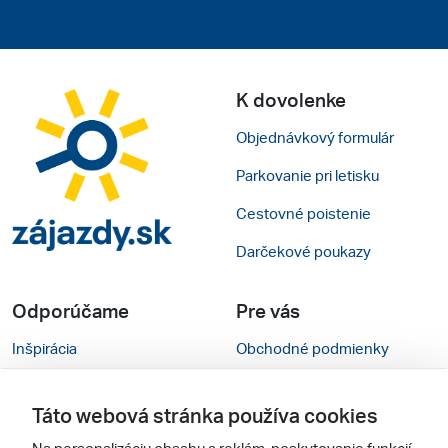
K dovolenke
Objednávkový formulár
Parkovanie pri letisku
Cestovné poistenie
Darčekové poukazy
Odporúčame
Pre vás
Inšpirácia
Obchodné podmienky
Rady na cestu
Kontakty
Táto webová stránka používa cookies
Cestovné kancelárie
Nastavenie cookies
Na personalizáciu obsahu a reklám, poskytovanie funkcií