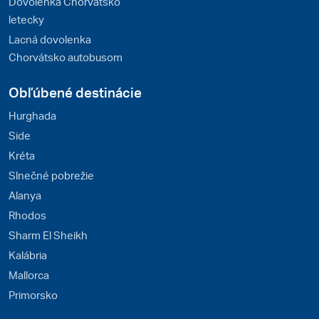
Dovolenka Chorvátsko
letecky
Lacná dovolenka
Chorvátsko autobusom
Obľúbené destinácie
Hurghada
Side
Kréta
Slnečné pobrežie
Alanya
Rhodos
Sharm El Sheikh
Kalábria
Mallorca
Primorsko