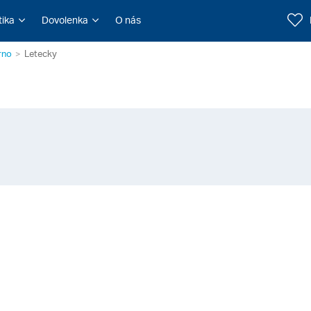
tika
Dovolenka
O nás
rno
Letecky