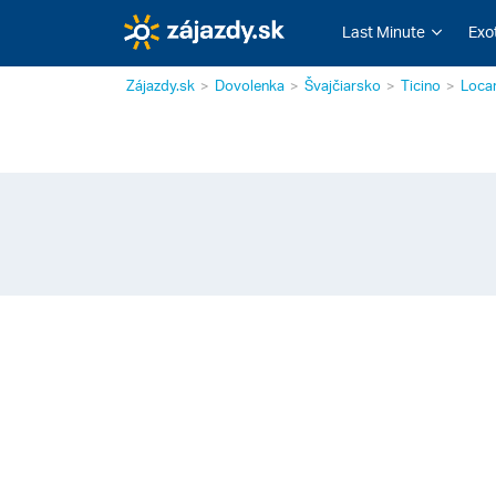
Last Minute
Exo
Zájazdy.sk
Dovolenka
Švajčiarsko
Ticino
Loca