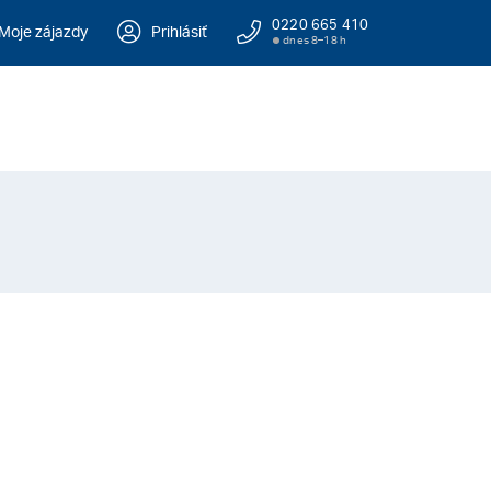
0220 665 410
Moje zájazdy
Prihlásiť
dnes 8–18 h