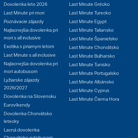
Dovolenka leto 2026
Last Minute Grécko
Last Minute pri mori
Last Minute Turecko
Poznávacie zájazdy
Last Minute Egypt
Najlacnejšia dovolenka pri
Last Minute Taliansko
mori s all inclusive
Last Minute Španielsko
Exotika s priamym letom
Last Minute Chorvátsko
Last Minute s all inclusive
Last Minute Bulharsko
Najlacnejšia dovolenka pri
Last Minute Tunisko
mori autobusom
Last Minute Portugalsko
Lyžiarske zájazdy
Last Minute Albánsko
2026/2027
Last Minute Cyprus
Dovolenka na Slovensku
Last Minute Čierna Hora
Eurovíkendy
Dovolenka Chorvátsko
letecky
Lacná dovolenka
Chorvátsko autobusom