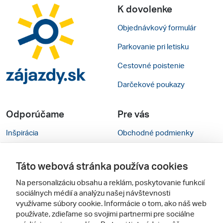
K dovolenke
Objednávkový formulár
Parkovanie pri letisku
Cestovné poistenie
Darčekové poukazy
Odporúčame
Pre vás
Inšpirácia
Obchodné podmienky
Rady na cestu
Kontakty
Táto webová stránka používa cookies
Cestovné kancelárie
Nastavenie cookies
Na personalizáciu obsahu a reklám, poskytovanie funkcií
Zájezdy.cz
Mobilná verzia webu
sociálnych médií a analýzu našej návštevnosti
využívame súbory cookie. Informácie o tom, ako náš web
používate, zdieľame so svojimi partnermi pre sociálne
Sledujte nás