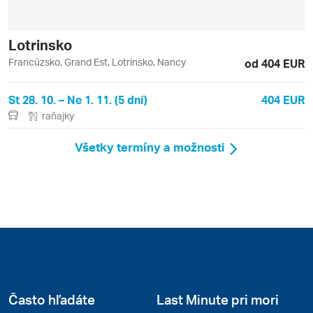
Lotrinsko
Francúzsko, Grand Est, Lotrinsko, Nancy
od 404 EUR
St 28. 10. – Ne 1. 11. (5 dní)
404 EUR
raňajky
Všetky termíny a možnosti
Často hľadáte
Last Minute pri mori