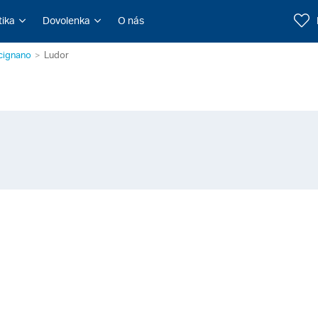
tika
Dovolenka
O nás
cignano
Ludor