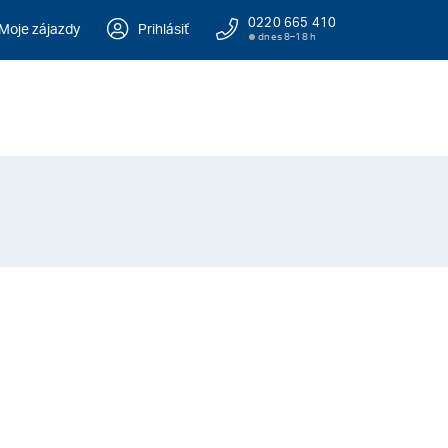
0220 665 410
Moje zájazdy
Prihlásiť
dnes 8–18 h