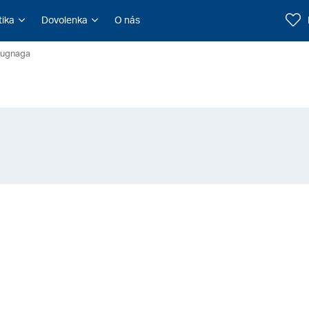
tika
Dovolenka
O nás
ugnaga