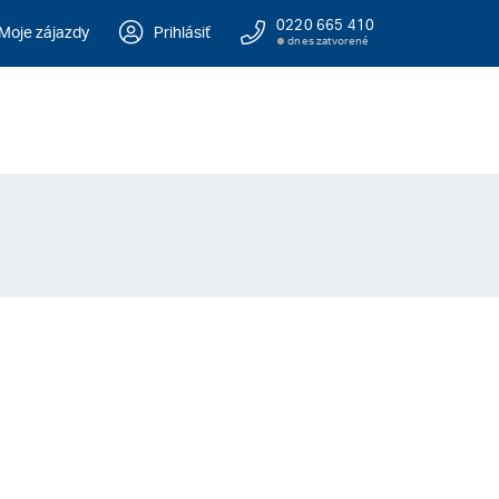
0220 665 410
Moje zájazdy
Prihlásiť
dnes zatvorené