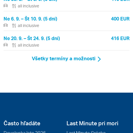
all inclusive
Ne 6. 9. – Št 10. 9. (5 dní)
400 EUR
all inclusive
Ne 20. 9. – Št 24. 9. (5 dní)
416 EUR
all inclusive
Všetky termíny a možnosti
Často hľadáte
Last Minute pri mori
Dovolenka leto 2026
Last Minute Grécko