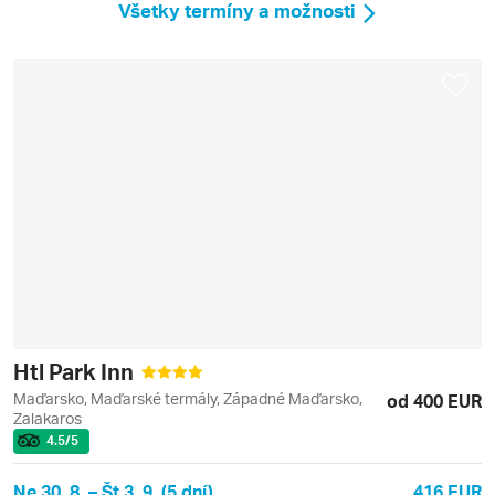
Všetky termíny a možnosti
Htl Park Inn
Maďarsko, Maďarské termály, Západné Maďarsko,
od 400 EUR
Zalakaros
4.5
/5
Ne 30. 8. – Št 3. 9. (5 dní)
416 EUR