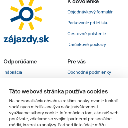
K dovolenke
Objednávkový formulár
Parkovanie pri letisku
Cestovné poistenie
Darčekové poukazy
Odporúčame
Pre vás
Inšpirácia
Obchodné podmienky
Rady na cestu
Kontakty
Táto webová stránka používa cookies
Cestovné kancelárie
Nastavenie cookies
Na personalizáciu obsahu a reklám, poskytovanie funkcií
Zájezdy.cz
Mobilná verzia webu
sociálnych médií a analýzu našej návštevnosti
využívame súbory cookie. Informácie o tom, ako náš web
používate, zdieľame so svojimi partnermi pre sociálne
Sledujte nás
médiá, inzerciu a analýzy. Partneri tieto údaje môžu