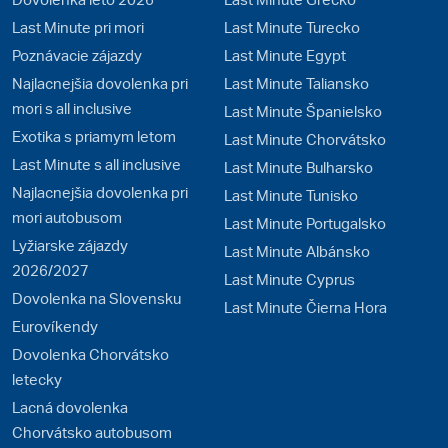
Last Minute pri mori
Last Minute Turecko
Poznávacie zájazdy
Last Minute Egypt
Najlacnejšia dovolenka pri
Last Minute Taliansko
mori s all inclusive
Last Minute Španielsko
Exotika s priamym letom
Last Minute Chorvátsko
Last Minute s all inclusive
Last Minute Bulharsko
Najlacnejšia dovolenka pri
Last Minute Tunisko
mori autobusom
Last Minute Portugalsko
Lyžiarske zájazdy
Last Minute Albánsko
2026/2027
Last Minute Cyprus
Dovolenka na Slovensku
Last Minute Čierna Hora
Eurovíkendy
Dovolenka Chorvátsko
letecky
Lacná dovolenka
Chorvátsko autobusom