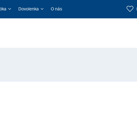
tika
Dovolenka
O nás