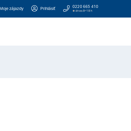
0220 665 410
Moje zájazdy
Prihlásiť
dnes 8–18 h