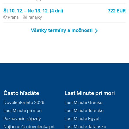
Št 10. 12. – Ne 13. 12. (4 dni)
722 EUR
Praha
raňajky
Všetky termíny a možnosti
Často hľadáte
Last Minute pri mori
Dovolenka leto 2026
Last Minute Grécko
Last Minute pri mori
Last Minute Turecko
Poznávacie zájazdy
Last Minute Egypt
Najlacnejšia dovolenka pri
Last Minute Taliansko