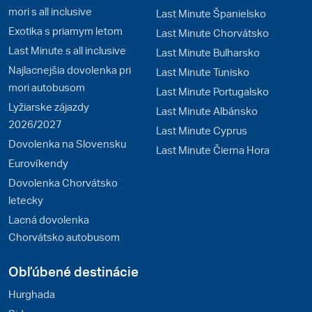
mori s all inclusive
Last Minute Španielsko
Exotika s priamym letom
Last Minute Chorvátsko
Last Minute s all inclusive
Last Minute Bulharsko
Najlacnejšia dovolenka pri
Last Minute Tunisko
mori autobusom
Last Minute Portugalsko
Lyžiarske zájazdy
Last Minute Albánsko
2026/2027
Last Minute Cyprus
Dovolenka na Slovensku
Last Minute Čierna Hora
Eurovíkendy
Dovolenka Chorvátsko
letecky
Lacná dovolenka
Chorvátsko autobusom
Obľúbené destinácie
Hurghada