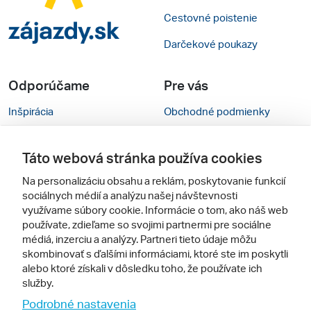
Cestovné poistenie
Darčekové poukazy
Odporúčame
Pre vás
Inšpirácia
Obchodné podmienky
Rady na cestu
Kontakty
Táto webová stránka používa cookies
Cestovné kancelárie
Nastavenie cookies
Na personalizáciu obsahu a reklám, poskytovanie funkcií
Zájezdy.cz
Mobilná verzia webu
sociálnych médií a analýzu našej návštevnosti
využívame súbory cookie. Informácie o tom, ako náš web
používate, zdieľame so svojimi partnermi pre sociálne
Sledujte nás
médiá, inzerciu a analýzy. Partneri tieto údaje môžu
skombinovať s ďalšími informáciami, ktoré ste im poskytli
alebo ktoré získali v dôsledku toho, že používate ich
služby.
Podrobné nastavenia