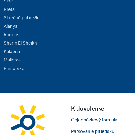
Side
Kréta
Slnečné pobrežie
Alanya
Rhodos
Sharm El Sheikh
Kalábria
Mallorca
Primorsko
K dovolenke
Objednávkový formulár
Parkovanie pri letisku