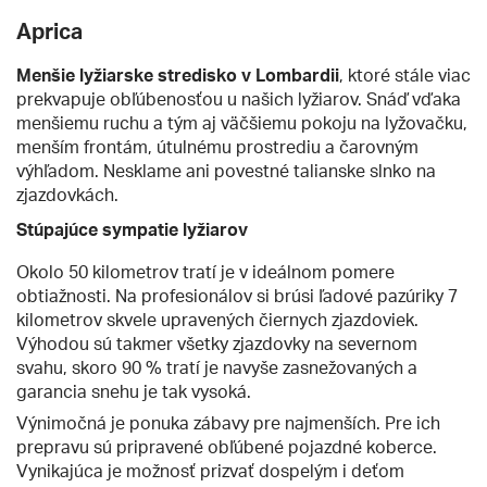
Aprica
Menšie lyžiarske stredisko v Lombardii
, ktoré stále viac
prekvapuje obľúbenosťou u našich lyžiarov. Snáď vďaka
menšiemu ruchu a tým aj väčšiemu pokoju na lyžovačku,
menším frontám, útulnému prostrediu a čarovným
výhľadom. Nesklame ani povestné talianske slnko na
zjazdovkách.
Stúpajúce sympatie lyžiarov
Okolo 50 kilometrov tratí je v ideálnom pomere
obtiažnosti. Na profesionálov si brúsi ľadové pazúriky 7
kilometrov skvele upravených čiernych zjazdoviek.
Výhodou sú takmer všetky zjazdovky na severnom
svahu, skoro 90 % tratí je navyše zasnežovaných a
garancia snehu je tak vysoká.
Výnimočná je ponuka zábavy pre najmenších. Pre ich
prepravu sú pripravené obľúbené pojazdné koberce.
Vynikajúca je možnosť prizvať dospelým i deťom