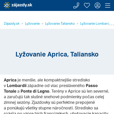
Zavolajte n
Moje záj
Prih
Z
⋯
Zájazdy.sk
Lyžovanie
Lyžovanie Taliansko
Lyžovanie Lombardia
Lyžovanie Aprica, Taliansko
Aprica
je menšie, ale kompaktnejšie stredisko
v
Lombardii
západne od viac presláveného
Passo
Tonale
a
Ponte di Legno
. Terény v Aprice sú len severné,
a zaručujú tak slušné snehové podmienky počas celej
zimnej sezóny. Zjazdovky sú perfektne prepojené
a ponúkajú všetky stupne náročnosti. Stredisko sa
rozvíja po vzore tých francúzskych, ubytovacie kapacity