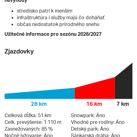
nevýhody
stredisko patrí k menším
infraštruktúra i služby majú čo doháňať
občas nedostatok prírodného snehu
Užitečné informace pro sezónu 2026/2027
Zjazdovky
28 km
16 km
7 km
Celková dĺžka: 51 km
Snowpark: Áno
Celk. prevýšenie: 1 110 m
Vhodné pre rodiny: Áno
Zasnežovaných: 85 %
Detský park: Áno
Nočné lyžovanie: Áno
Sánkarská dráha: Áno