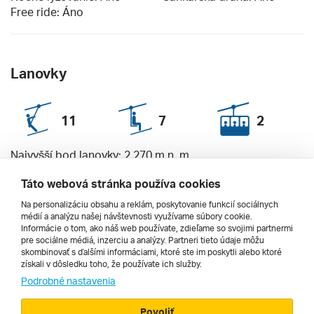
Free ride: Áno
Lanovky
11
7
2
Najvyšší bod lanovky: 2 270
m n. m.
Najnižší bod lanovky: 1 160
m n. m.
Táto webová stránka používa cookies
Celková kapacita: 24 100 osôb / h
Na personalizáciu obsahu a reklám, poskytovanie funkcií sociálnych
médií a analýzu našej návštevnosti využívame súbory cookie.
Informácie o tom, ako náš web používate, zdieľame so svojimi partnermi
pre sociálne médiá, inzerciu a analýzy. Partneri tieto údaje môžu
skombinovať s ďalšími informáciami, ktoré ste im poskytli alebo ktoré
Dovolenka Aprica
Last Minute Aprica
získali v dôsledku toho, že používate ich služby.
Podrobné nastavenia
First Minute Aprica
Povoliť