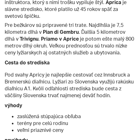
inštruktora, ktorý s nimi trošku vypiluje štýl.
Aprica
je
slávne stredisko, ktoré platilo už 45 rokov späť za
svetovú špičku.
Pre bežkárov sú pripravené tri trate. Najdlhšia je 7,5
kilometra dlhá v
Pian di Gembru
. Ďalšia 5 kilometrov
dlhá v
Trivignu
.
Priamo v Aprice
je potom ešte malý 800
metrov dlhý okruh. Veľkou prednosťou sú trvalo nízke
ceny lyžiarskych aj ostatných služieb a ubytovania.
Cesta do strediska
Pod svahy Apricy je najlepšie cestovať cez Innsbruck a
Brennerskú diaľnicu. Lyžiari zo Slovenska využijú rakúsku
diaľnicu A1. Kvôli odľahlosti strediska bude cesta z
väčšiny Slovenska trvať najmenej deväť hodín.
výhody
zaslúžená stúpajúca obľuba
terény pre celú rodinu
veľmi priaznivé ceny